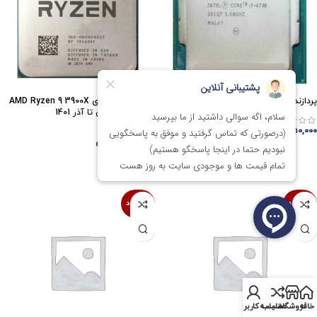
پردازنده اینتل Intel Core i7 4790
پردازنده ای ام دی AMD Ryzen 9 3900X
Stock – گارانتی تا آذر 1401
۸,۹۵۰,۰۰۰
تومان
۸,۲۹۰,۰۰۰
تومان
اتمام موجودی
اتمام موجودی
ناموجود
ناموجود
خانه
فروشگاه
مقایسه
حساب کاربری من