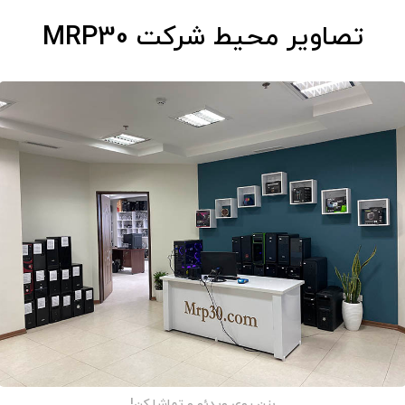
تصاویر محیط شرکت
MRP30
بزن روی ویدئو و تماشا کن!​