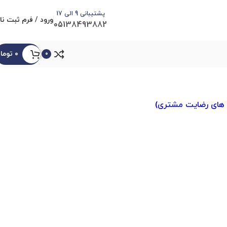
پشتیبانی 9 الی 17
ورود / فرم ثبت نا
05138493882
۰
توما
0
 های رضایت مشتری
)