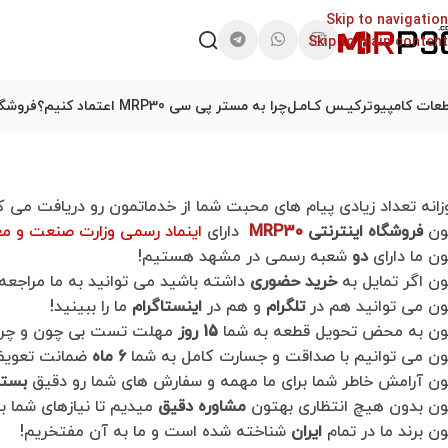
Skip to navigation
Skip to main content
عات کامپیوتر
کیـس کـامـل
چرا به مستر پی سی MRP30 اعتماد کنیم؟
فروشگا
زانه تعداد زیادی پیام های محبت شما از خدماتمون رو دریافت می ک
ون
فروشگاه اینترنتی
MRP30
دارای
اینماد رسمی وزارت صنعت و م
ن ما دارای
دو
شعبه رسمی در مشهد هستیم!
ن اگر تمایل به
خرید حضوری
داشته باشید می توانید به ما مراجعه 
ن می توانید هم در
تلگرام
و هم در
اینستاگرام
ما را ببینید!
ن به محض تحویل قطعه به شما
15 روز
مهلت تست بی چون و چرا
ن می توانیم با صداقت و جسارت کامل به شما
6 ماه
ضمانت تعویض 
ن آرامش خاطر شما برای ما مهمه و سفارش های شما رو دقیق
بسته
ن بدون هیچ انتظاری بهتون
مشاوره دقیق
میدیم تا نیازهای شما بر
ن برند ما در تمام
ایران
شناخته شده است و ما به آن مفتخریم!