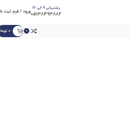
پشتیبانی 9 الی 17
ورود / فرم ثبت نا
05138493882
۰
توما
0