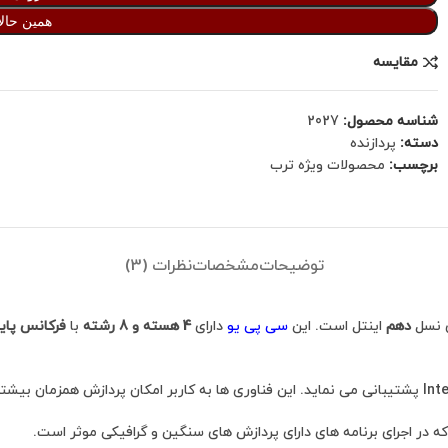
همین حالا
مقایسه
شناسه محصول:
2027
دسته:
پردازنده
برچسب:
محصولات ویژه ترب
توضیحات
مشخصات
نظرات (3)
ی نسل
دهم
اینتل است. این
سی پی یو
دارای
4 هسته و 8 رشته
با
فرکانس پایه 3.6 گیگاه