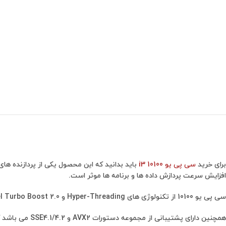
برای خرید
سی پی یو i3 10100
باید بدانید که این محصول یکی از پردازنده ها
افزایش سرعت پردازش داده ها و برنامه ها موثر است.
سی پی یو 10100 از تکنولوژی های Hyper-Threading و Intel Turbo Boost 2.0 پشتیبانی می نماید. این فناوری ها به کاربر امکان پردازش همزمان بیشتری را می دهد و سرعت پردازش را در مواقع نیاز بیشتر می کند.
همچنین دارای پشتیبانی از مجموعه دستورات AVX2 و SSE4.1/4.2 می باشد که در اجرای برنامه های دارای پردازش های سنگین و گرافیکی موثر است.