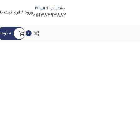
پشتیبانی 9 الی 17
ورود / فرم ثبت نا
05138493882
۰
توما
0