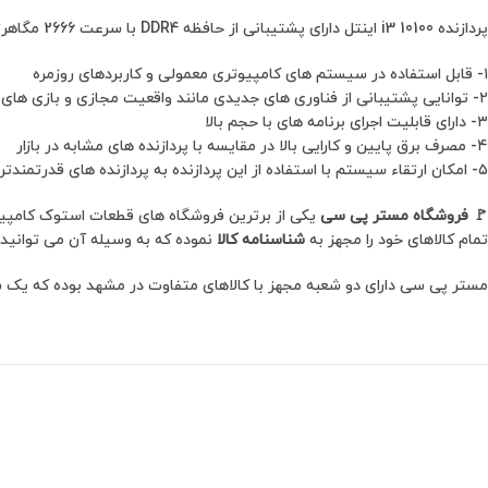
پردازنده i3 10100 اینتل دارای پشتیبانی از حافظه DDR4 با سرعت 2666 مگاهرتز است. همچنین از تکنولوژی های امنیتی Intel AES-NI و Intel Secure Key نیز پشتیبانی می نماید
۱- قابل استفاده در سیستم های کامپیوتری معمولی و کاربردهای روزمره
۲- توانایی پشتیبانی از فناوری های جدیدی مانند واقعیت مجازی و بازی های پردازش سنگین
۳- دارای قابلیت اجرای برنامه های با حجم بالا
۴- مصرف برق پایین و کارایی بالا در مقایسه با پردازنده های مشابه در بازار
۵- امکان ارتقاء سیستم با استفاده از این پردازنده به پردازنده های قدرتمندتر در آینده.
🚩
فروشگاه مستر پی سی
یکی از برترین فروشگاه های قطعات استوک کامپیوتر 
تمام کالاهای خود را مجهز به
شناسنامه کالا
نموده که به وسیله آن می توانید
مستر پی سی دارای دو شعبه مجهز با کالاهای متفاوت در مشهد بوده که یک شعبه آن در مشهد، برج سلمان، طبقه چهار اداری، واحد 1