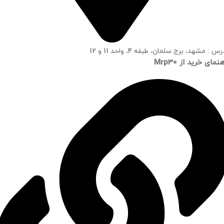
س : مشهد، برج سلمان، طبقه 4، واحد 11 و 12
نمای خرید از Mrp30