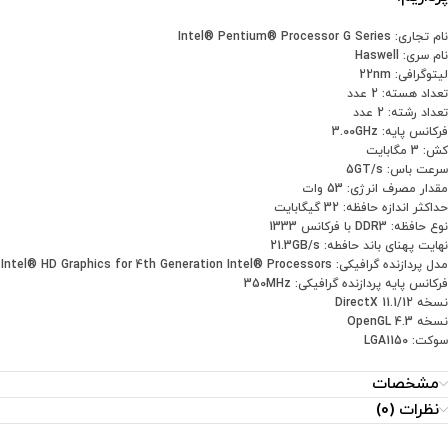
نام تجاری: Intel® Pentium® Processor G Series
نام سری: Haswell
لیتوگرافی: 22nm
تعداد هسته: 2 عدد
تعداد رشته: 2 عدد
فرکانس پایه: 3.00GHz
کش: 3 مگابایت
سرعت باس: 5GT/s
مقدار مصرف انرژی: 53 وات
حداکثر اندازه حافظه: 32 گیگابایت
نوع حافظه: DDR3 با فرکانس 1333
نهایت پهنای باند حافطه: 21.3GB/s
مدل پردازنده گرافیکی: Intel® HD Graphics for 4th Generation Intel® Processors
فرکانس پایه پردازنده گرافیکی: 350MHz
نسخه DirectX 11.1/12
نسخه OpenGL 4.3
سوکت: LGA1150
مشخصات
نظرات (0)