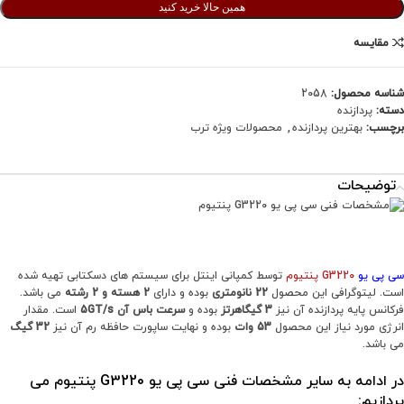
همین حالا خرید کنید
مقایسه
شناسه محصول:
2058
دسته:
پردازنده
برچسب:
بهترین پردازنده
,
محصولات ویژه ترب
توضیحات
سی پی یو
G3220 پنتیوم
توسط کمپانی اینتل برای سیستم های دسکتابی تهیه شده
است. لیتوگرافی این محصول
22 نانومتری
بوده و دارای
2 هسته و 2 رشته
می باشد.
فرکانس پایه پردازنده آن نیز
3 گیگاهرتز
بوده و
سرعت باس آن 5GT/s
است. مقدار
انرژی مورد نیاز این محصول
53 وات
بوده و نهایت ساپورت حافظه رم آن نیز
32 گیگ
می باشد.
در ادامه به سایر مشخصات فنی سی پی یو G3220 پنتیوم می
پردازیم: