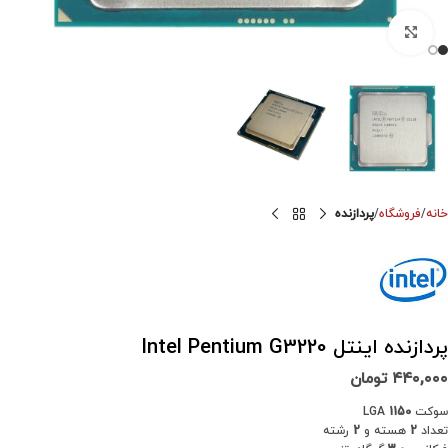
برای بزرگنمایی کلیک کنید
خانه
فروشگاه
پردازنده
پردازنده اینتل Intel Pentium G3220
۴۴۰,۰۰۰
تومان
سوکت LGA
1150
تعداد
2
هسته و
2
رشته