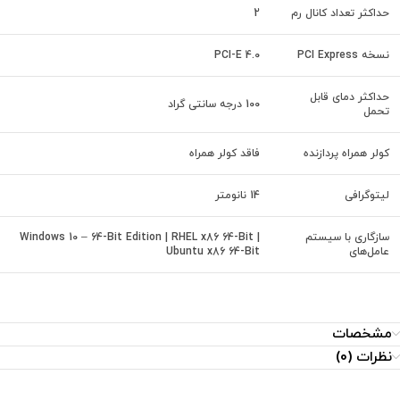
حداکثر تعداد کانال رم
2
نسخه PCI Express
PCI-E 4.0
حداکثر دمای قابل
100 درجه سانتی‌ گراد
تحمل
کولر همراه پردازنده
فاقد کولر همراه
لیتوگرافی
14 نانومتر
سازگاری با سیستم
Windows 10 – 64-Bit Edition | RHEL x86 64-Bit |
عامل‌های
Ubuntu x86 64-Bit
مشخصات
نظرات (0)