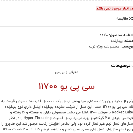
در انبار موجود نمی باشد
مقایسه
شناسه محصول:
2270
دسته:
پردازنده
برچسب:
محصولات ویژه ترب
توضیحات
معرفی و بررسی
سی پی یو 11700
یکی از جدیدترین پردازنده‌ های میان‌رده‌ی اینتل یک محصول قدرتمند و خوش قیمت به
نام سی پی یو 11700 است. این مدل از شرکت سازنده پردازنده اینتل دارای نوع پردازنده
Rocket Lake با سوکت LGA 1200 می باشد. محصولی دارای 8 هسته و 16 رشته و
فرکانس پایه‌ی 2.5 گیگاهرتز بهره می‌برد.اینتل قابلیت Hyper Threading را در اکثر
مدل‌های نسل نهم غیر فعال کرده بود ولی بخاطر افزایش رقابت مجبور شد این فناوری را
روی تمام مدل‌های نسل های بعدی یعنی دهم و یازدهم فراهم کند. در مشخصات 11700