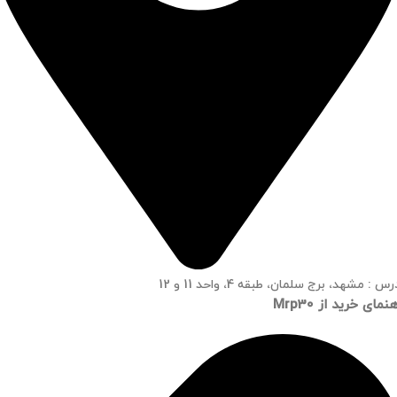
س : مشهد، برج سلمان، طبقه 4، واحد 11 و 12
نمای خرید از Mrp30