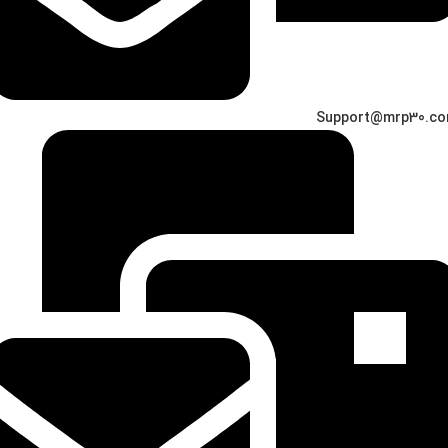
Support@mrp30.c