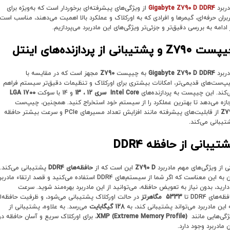
دربرد
Gigabyte Z790 D DDR4
از ویژگی‌های پیشرفته‌ای برخوردار است که به‌ویژه برای
ربران حرفه‌ای، گیمرها و افرادی که به اورکلاک و عملکرد بالا اهمیت می‌دهند، مناسب است.
 ادامه به بررسی دقیق‌تر و جزئی‌تر ویژگی‌های این مادربرد می‌پردازیم.
یپست
Z790
و پشتیبانی از پردازنده‌های اینتل
دربرد
Gigabyte Z790 D DDR4
به چیپست
Z790
مجهز است که در مقایسه با
پ‌ست‌های قدیمی‌تر، امکانات بیشتری برای اورکلاک و تنظیمات دقیق‌تر سیستم فراهم
‌کند. این چیپست به پردازنده‌های
Intel Core
سری 12 ، 13
و 14 با سوکت
LGA 1700
ازه می‌دهد تا بهترین عملکرد را از سیستم خود استخراج کنید. همچنین، چیپ‌ست
Z7
از قابلیت‌های پیشرفته مانند افزایش تعداد مسیرهای PCIe و سرعت بیشتر حافظه
تیبانی می‌کند.
شتیبانی از حافظه
DDR4
ی از ویژگی‌های مهم مادربرد
Z790 D
این است که از
حافظه‌های
DDR4
پشتیبانی می‌کند.
این به این معناست که اگر شما از سیستم‌های DDR4 استفاده می‌کنید و قصد ارتقاء مادرب
 دارید، بدون نیاز به تعویض حافظه، می‌توانید از این مادربرد بهره‌مند شوید. سرعت
ه‌های DDR4 تا
5333
مگاهرتز
در حالت اورکلاک پشتیبانی می‌شود، و ظرفیت حافظه‌ا
 این مادربرد می‌تواند پشتیبانی کند، به
128
گیگابایت
می‌رسد. به علاوه، پشتیبانی از
ژگی‌هایی مانند
XMP (Extreme Memory Profile)
، برای اورکلاک سریع و آسان حافظه در
ن مادربرد وجود دارد.