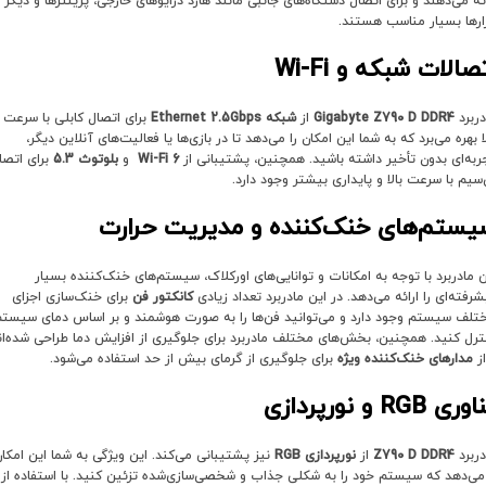
ائه می‌دهند و برای اتصال دستگاه‌های جانبی مانند هارد درایوهای خارجی، پرینترها و دیگر
زارها بسیار مناسب هستند.
تصالات شبکه و
Wi-Fi
دربرد
Gigabyte Z790 D DDR4
از
شبکه
Ethernet 2.5Gbps
برای اتصال کابلی با سرعت
ا بهره می‌برد که به شما این امکان را می‌دهد تا در بازی‌ها یا فعالیت‌های آنلاین دیگر،
ربه‌ای بدون تأخیر داشته باشید. همچنین، پشتیبانی از
Wi-Fi 6
و
بلوتوث 5.3
برای اتصا
‌سیم با سرعت بالا و پایداری بیشتر وجود دارد.
یستم‌های خنک‌کننده و مدیریت حرارت
ن مادربرد با توجه به امکانات و توانایی‌های اورکلاک، سیستم‌های خنک‌کننده بسیار
شرفته‌ای را ارائه می‌دهد. در این مادربرد تعداد زیادی
کانکتور فن
برای خنک‌سازی اجزای
تلف سیستم وجود دارد و می‌توانید فن‌ها را به صورت هوشمند و بر اساس دمای سیست
ترل کنید. همچنین، بخش‌های مختلف مادربرد برای جلوگیری از افزایش دما طراحی شده‌ان
از
مدارهای خنک‌کننده ویژه
برای جلوگیری از گرمای بیش از حد استفاده می‌شود.
اوری
RGB
و نورپردازی
دربرد
Z790 D DDR4
از
نورپردازی
RGB
نیز پشتیبانی می‌کند. این ویژگی به شما این امکا
 می‌دهد که سیستم خود را به شکلی جذاب و شخصی‌سازی‌شده تزئین کنید. با استفاده از