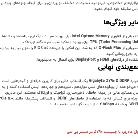
م‌افزارهای مخصوص، می‌توانید تنظیمات مختلف نورپردازی را برای ایجاد جلوه‌های ویژه بر
اس سلیقه خود انجام دهید.
یر ویژگی‌ها
تیبانی از
فناوری
Intel Optane Memory
برای بهبود سرعت بارگذاری برنامه‌ها و داده‌ها.
TPU (Turbo Processing Uni
برای بهبود عملکرد سیستم هنگام اورکلاک.
تیبانی از
Q-Flash Plus
که به شما این امکان را می‌دهد که BIOS را بدون نیاز به پردا
 رم به‌روزرسانی کنید.
تفاده از
درگاه‌های
HDMI
و
DisplayPort
برای اتصال به مانیتورها.
مع‌بندی نهایی
دربرد
Gigabyte Z790 D DDR4
یک انتخاب عالی برای کاربران حرفه‌ای و گیمرهایی است
 می‌خواهند از پردازنده‌های نسل دوازدهم ، سیزدهم و چهاردهم اینتل استفاده کنند و به
بال عملکرد عالی در زمینه حافظه، ذخیره‌سازی، گرافیک و اورکلاک هستند. این مادربرد
‌ویژه برای کسانی که به استفاده از حافظه‌های
DDR4
و اتصالات پیشرفته مانند
،
PCIe 5.0
Wi-Fi
و شبکه
2.5Gbps
نیاز دارند، گزینه‌ای مناسب است.
ع مادربرد با چیپست Z790 در مستر پی سی