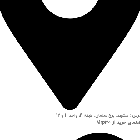
س : مشهد، برج سلمان، طبقه 4، واحد 11 و 12
نمای خرید از Mrp30