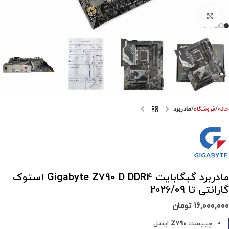
برای بزرگنمایی کلیک کنید
خانه
فروشگاه
مادربرد
مادربرد گیگابایت Gigabyte Z790 D DDR4 استوک
گارانتی تا 2026/09
۱۶,۰۰۰,۰۰۰
تومان
چیپست
Z790
اینتل