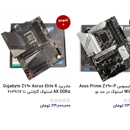
موجودی
ناموجو
د
مادربرد ایسوس Asus Prime Z790-P
مادربرد Gigabyte Z790 Aorus Elite X
ر حد نو
AX DDR5 استوک گارانتی تا 2026/12
۲۳
تومان
۲۳,۰۰۰,۰۰۰
تومان
موجودی
اتمام موجودی