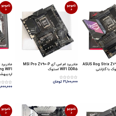
ناموجو
ناموجو
د
د
ربرد ایسوس ASUS Rog Strix Z790
مادربرد ام اس آی MSI Pro Z790-P
WIFI DDR5 استوک
اردیبهشت 5
۲۱,۱۰۰,۰۰۰
تومان
,۰۰۰,۰۰۰
اتمام موجودی
اتمام 
ناموجو
ناموجو
د
د