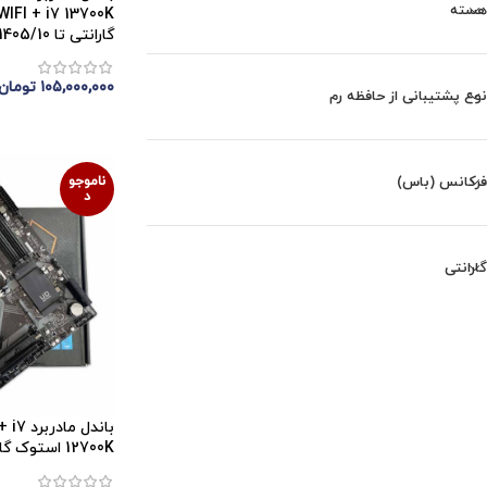
هسته
گارانتی تا 1405/10
۱۰۵,۰۰۰,۰۰۰
تومان
نوع پشتیبانی از حافظه رم
اتمام موجودی
ناموجو
فرکانس (باس)
د
گارانتی
باندل 
12700K استوک گارانتی تا 2026/09