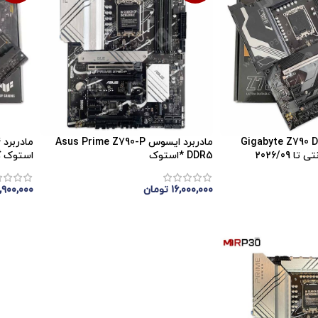
مادربرد گیگابایت Gigabyte Z790 D
مادربرد ایسوس Asus Prime Z790-P
م
DDR5 *استوک
استوک گارا
۱۶,۰۰۰,۰۰۰
تومان
,۹۰۰,۰۰۰
اتمام موجودی
اتمام 