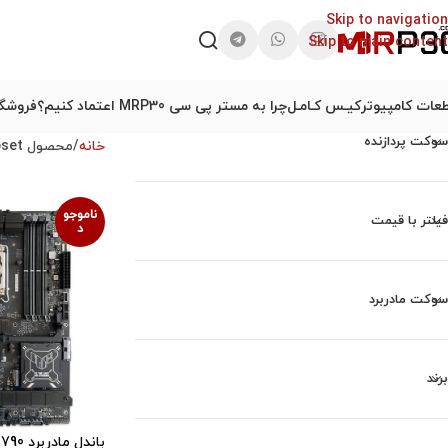
Skip to navigation
Skip to main content
عات کامپیوتر
کیـس کـامـل
چرا به مستر پی سی MRP30 اعتماد کنیم؟
فروشگا
سوکت پردازنده
خانه
محصول Chipset(چیپ ست)
ناموجو
فیلتر با قیمت
د
سوکت مادربرد
برند
باندل 