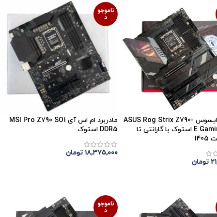
ناموجو
د
مادربرد ایسوس ASUS Rog Strix Z790-
مادربرد ام اس آی MSI Pro Z790 SO1
E Gaming WIFI استوک با گارانتی تا
DDR5 استوک
140
۱۸,۳۷۵,۰۰۰
تومان
۲۱
تومان
اتمام موجودی
موجودی
ناموجو
د