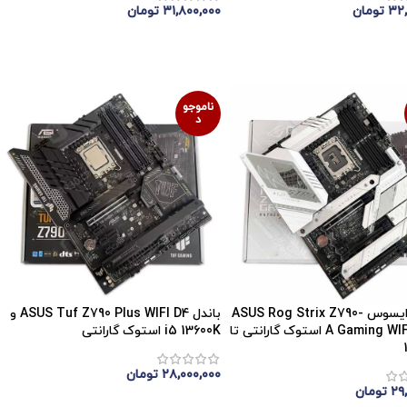
۳۲,
تومان
۳۱,۸۰۰,۰۰۰
تومان
موجودی
اتمام موجودی
ناموجو
د
مادربرد ایسوس ASUS Rog Strix Z790-
باندل ASUS Tuf Z790 Plus WIFI D4 و
A Gaming WIFI DDR5 استوک گارانتی تا
i5 13600K استوک گارانتی
۲۸,۰۰۰,۰۰۰
تومان
۲۹
تومان
اتمام موجودی