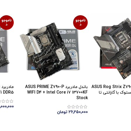
اتمام 
ناموجو
ناموجو
د
د
ربرد ایسوس ASUS Rog Strix Z790-
باندل مادربرد ASUS PRIME Z790-P
H Gaming W استوک با گارانتی تا
WIFI D4 + Intel Core i7 13700KF
Wifi DDR5 استوک د
Stock
,۰۰۰,۰۰۰
۲۶,۲۵۰,۰۰۰
تومان
اتمام 
اتمام موجودی