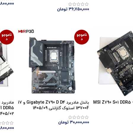
۸۰۰,۰۰۰
۳۶,۷۵۰,۰۰۰
تومان
اتمام 
اتمام موجودی
ناموجو
ناموجو
د
د
مادربرد MSI Z790 S01 DDR5 + i5
باندل مادربرد Gigabyte Z790 D D4 و i7
13700F استوک گارانتی 1405/09
1405/02
۳۰,۰۰۰,۰۰۰
تومان
,۸۰۰,۰۰۰
اتمام موجودی