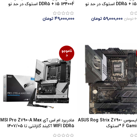
DDR استوک در حد نو
DDR5 + i5 13400F استوک در حد نو
۵۹,۰۰۰,۰۰۰
تومان
۴۹,۰۰۰,۰۰۰
تومان
۶
تومان
موجودی
اتمام موجودی
ناموجو
د
مادربرد ایسوس ASUS Rog Strix Z790-
مادربرد ام اس آی MSI Pro Z790-A Max
F G *استوک
WIFI DDR5 آکبند گارانتی تا 1407/05