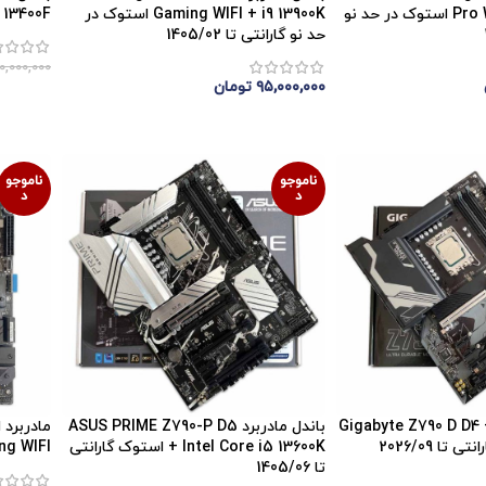
Pro WIFI + i7 13700K استوک در حد نو
Gaming WIFI + i9 13900K استوک در
5 + i5 13400F
حد نو گارانتی تا 1405/02
۰,۰۰۰,۰۰۰
۹۵,۰۰۰,۰۰۰
تومان
اتمام 
اتمام موجودی
ناموجو
ناموجو
د
د
مادربرد Gigabyte Z790 D D4 + i7
باندل مادربرد ASUS PRIME Z790-P D5
+ Intel Core i5 13600K استوک گارانتی
aming WIFI
تا 1405/06