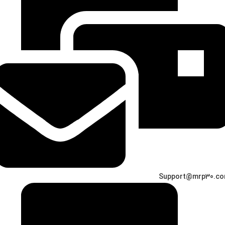
Support@mrp30.c