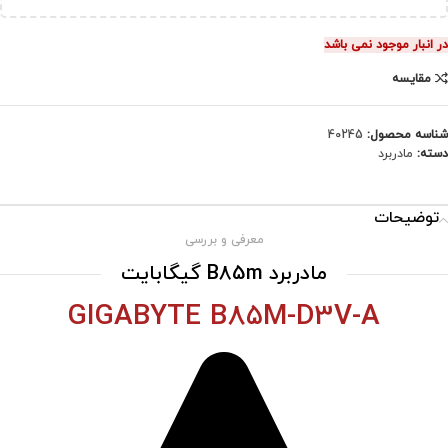
در انبار موجود نمی باشد
مقایسه
شناسه محصول:
40245
دسته:
مادربرد
توضیحات
معرفی و بررسی
مادربرد B85m گیگابایت
GIGABYTE B85M-D3V-A