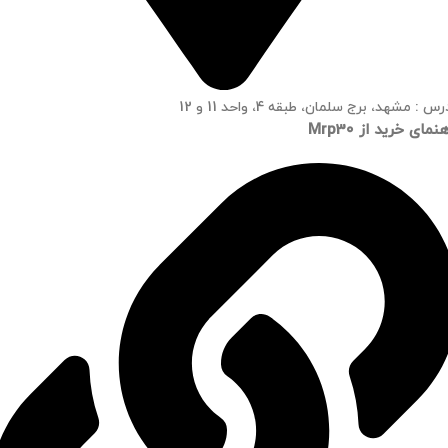
س : مشهد، برج سلمان، طبقه 4، واحد 11 و 12
نمای خرید از Mrp30