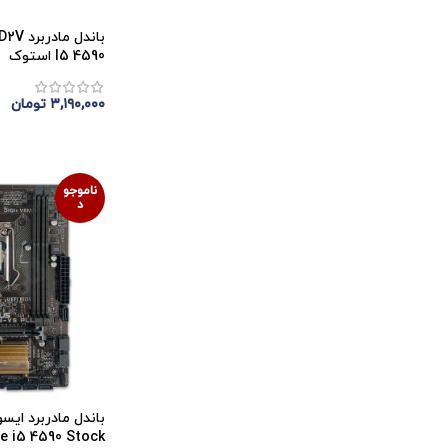
I5 4590 استوک
۳,۱۹۰,۰۰۰
تومان
اتمام موجودی
ناموجو
د
re i5 4590 Stock