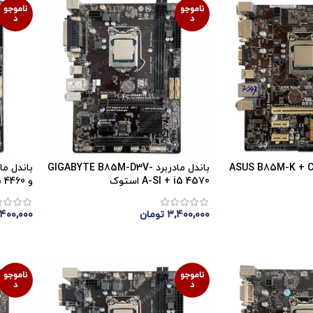
ناموجو
ناموجو
د
د
مادربرد ASUS B85M-K + Core
باندل مادربرد GIGABYTE B85M-D3V-
A-SI + i5 4570 استوک
و i5 4460 استوک
۳,۴۰۰,۰۰۰
تومان
۴۰۰,۰۰۰
اتمام موجودی
اتمام 
ناموجو
ناموجو
د
د