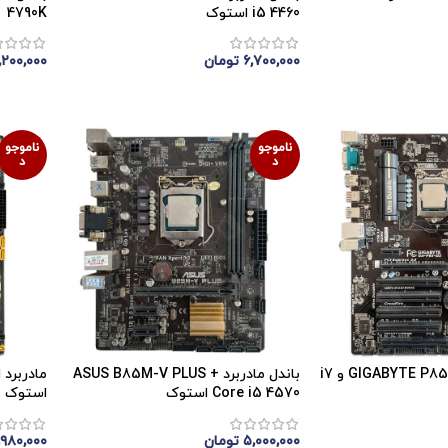
i5 4460 استوک
4790K
۶,۷۰۰,۰۰۰
تومان
,۲۰۰,۰۰۰
اتمام موجودی
اتمام 
ناموجو
ناموجو
د
د
باندل مادربرد GIGABYTE P85-D3 و i7
باندل مادربرد ASUS B85M-V PLUS +
Core i5 4570 استوک
استوک
۵,۰۰۰,۰۰۰
تومان
,۹۸۰,۰۰۰