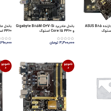
باندل مادربرد و پردازنده ASUS B85
باندل مادربرد Gigabyte B85M-D2V-Si
و Core I5 4460 استوک
4460 استوک
۳,۳۰۰,۰۰۰
تومان
,۲۹۰,۰۰۰
اتمام موجودی
اتمام 
ناموجو
ناموجو
د
د