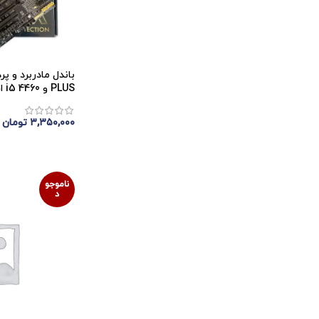
PLUS و i5 4460 استوک
۳,۳۵۰,۰۰۰
تومان
اتمام موجودی
ناموجو
د