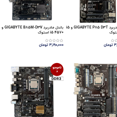
باندل مادربرد GIGABYTE P85 D3T و i5
باندل مادربرد GIGABYTE B85M-D3V و
i5 4570 استوک
۳
تومان
۳,۱۹۰,۰۰۰
تومان
موجودی
اتمام موجودی
ناموجو
د