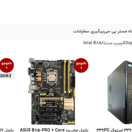
ه مستر پی سی
پیگیری سفارشات
Intel B85
ناموجو
ناموجو
د
د
باندل مادربرد ASUS B85-PRO + Core
بان