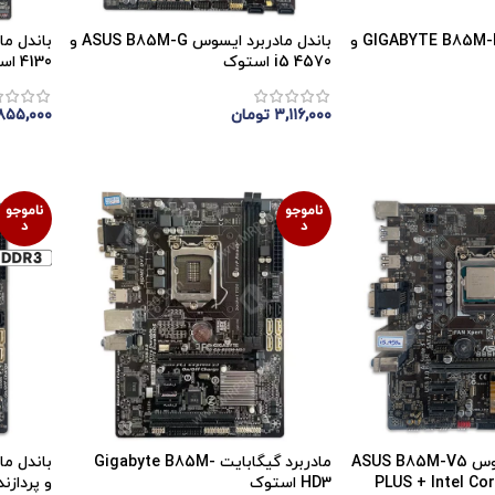
باندل مادربرد GIGABYTE B85M-D2V و
باندل مادربرد ایسوس ASUS B85M-G و
i5 4570 استوک
4130 استوک
۳,۱۱۶,۰۰۰
تومان
۸۵۵,۰۰۰
اتمام موجودی
اتمام 
ناموجو
ناموجو
د
د
باندل مادربرد ایسوس ASUS B85M-V5
مادربرد گیگابایت Gigabyte B85M-
PLUS + Intel Co
HD3 استوک
و پردازنده ntel Core I5 4590