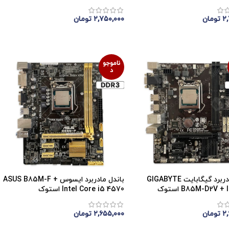
۲
تومان
۲,۷۵۰,۰۰۰
تومان
موجودی
اتمام موجودی
ناموجو
د
باندل مادربرد گیگابایت GIGABYTE
باندل مادربرد ایسوس ASUS B85M-F +
B85M-D2V  استوک
Intel Core i5 4570 استوک
۲
تومان
۲,۶۵۵,۰۰۰
تومان