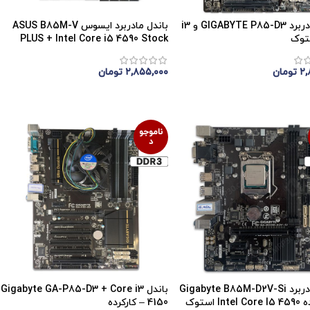
باندل مادربرد GIGABYTE P85-D3 و i3
باندل مادربرد ایسوس ASUS B85M-V
PLUS + Intel Core i5 4590 Stock
۲,
تومان
۲,۸۵۵,۰۰۰
تومان
موجودی
اتمام موجودی
ناموجو
د
باندل مادربرد Gigabyte B85M-D2V-Si
باندل Gigabyte GA-P85-D3 + Core i3
I استوک
4150 – کارکرده