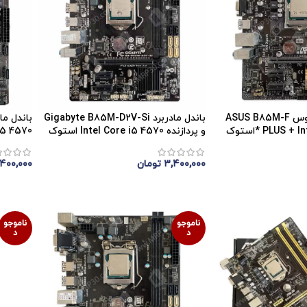
باندل مادربرد ایسوس ASUS B85M-F
باندل مادربرد Gigabyte B85M-D2V-Si
PLUS  *استوک
و پردازنده Intel Core i5 4570 استوک
e i5 4570
۳,۴۰۰,۰۰۰
تومان
۴۰۰,۰۰۰
اتمام موجودی
اتمام 
ناموجو
ناموجو
د
د