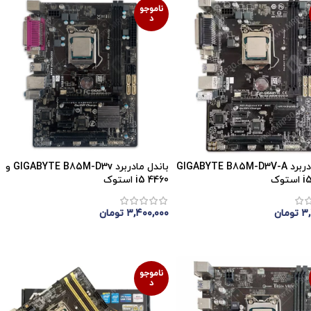
ناموجو
د
باندل مادربرد GIGABYTE B85M-D3V-A
باندل مادربرد GIGABYTE B85M-D3v و
i5 4460 استوک
۳,
تومان
۳,۴۰۰,۰۰۰
تومان
موجودی
اتمام موجودی
ناموجو
د