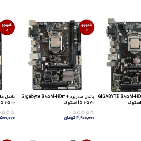
اتمام موجودی
اتمام 
ناموجو
ناموجو
د
د
 مادربرد GIGABYTE B85M-HD3-A
باندل مادربرد Gigabyte B85M-HD3 +
i5 4570 استوک
i5 4590 استوک
۴,۹۰۰,۰۰۰
تومان
,۵۰۰,۰۰۰
اتمام موجودی
اتمام 