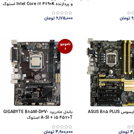
و پردازنده Intel Core i7 4790K استوک
۶
تومان
۶,۱۷۵,۰۰۰
تومان
موجودی
اتمام موجودی
ناموجو
د
مادربرد ایسوس ASUS B85 PLUS
باندل مادربرد GIGABYTE B85M-D3V-
A-SI + i5 4570T استوک
۴
تومان
۴,۹۰۰,۰۰۰
تومان