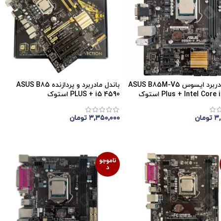
باندل مادربرد ایسوس ASUS B85M-V5
باندل مادربرد و پردازنده ASUS B85
Plus + Intel Cor استوک
PLUS + i5 4590 استوک
۳,
تومان
۳,۳۵۰,۰۰۰
تومان
موجودی
اتمام موجودی
ناموجو
د