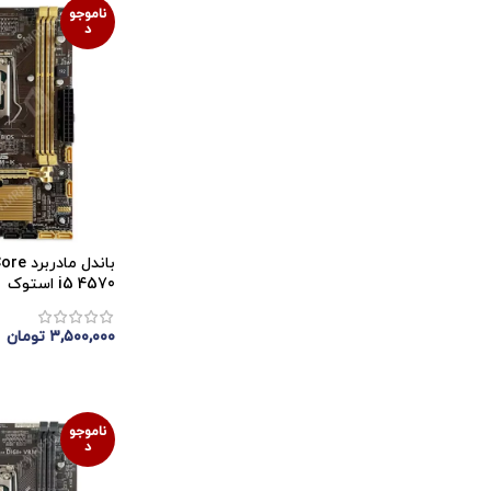
ناموجو
د
باندل 
i5 4570 استوک
۳,۵۰۰,۰۰۰
تومان
اتمام موجودی
ناموجو
د