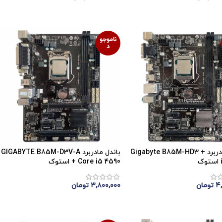
موجودی
اتمام موجودی
ناموجو
د
باندل مادربرد Gigabyte B85M-HD3 +
باندل مادربرد GIGABYTE B85M-D3V-A
+ Core i5 4590 استوک
۴
تومان
۳,۸۰۰,۰۰۰
تومان
موجودی
اتمام موجودی