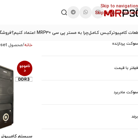
Skip to navigation
Skip to main content
عات کامپیوتر
کیـس کـامـل
چرا به مستر پی سی MRP30 اعتماد کنیم؟
فروشگا
سوکت پردازنده
خانه
محصول Chipset(چیپ ست)
ناموجو
فیلتر با قیمت
د
سوکت مادربرد
برند
سیستم کامپیوتر 336 استوک 336PC