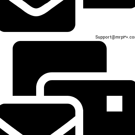
Support@mrp30.c