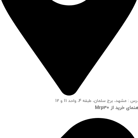
س : مشهد، برج سلمان، طبقه 4، واحد 11 و 12
نمای خرید از Mrp30