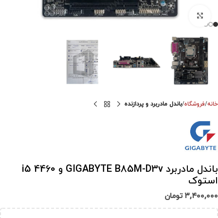
برای بزرگنمایی کلیک کنید
خانه
فروشگاه
باندل مادربرد و پردازنده
باندل مادربرد GIGABYTE B85M-D3v و i5 4460
استوک
۳,۴۰۰,۰۰۰
تومان