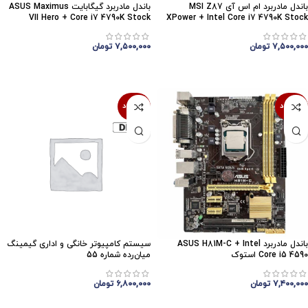
باندل مادربرد ام اس آی MSI Z87
باندل مادربرد گیگابایت ASUS Maximus
VII Hero + Core i7 4790K Stock
XPower + Intel Core i7 4790K Stock
۷,۵۰۰,۰۰۰
تومان
۷,۵۰۰,۰۰۰
تومان
اتمام موجودی
اتمام موجودی
ناموجود
ناموجود
باندل مادربرد ASUS H81M-C + Intel
سیستم کامپیوتر خانگی و اداری گیمینگ
Core i5 4590 استوک
میان‌رده شماره 55
۷,۴۰۰,۰۰۰
تومان
۶,۸۰۰,۰۰۰
تومان
اتمام موجودی
اتمام موجودی