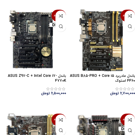
ناموجود
ناموجود
باندل مادربرد ASUS B85-PRO + Core i5
باندل ASUS Z97-C + Intel Core i7-
4460 استوک
4770K
۶,۷۰۰,۰۰۰
تومان
۶,۵۰۰,۰۰۰
تومان
اتمام موجودی
اتمام موجودی
ناموجود
ناموجود