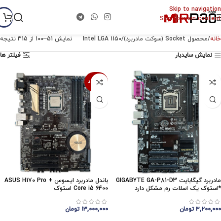
Skip to navigation
Skip to main content
خانه
محصول Socket (سوکت مادربرد)
Intel LGA 1150
نمایش 51–100 از 315 نتیجه
نمایش سایدبار
فیلتر ها
ناموجود
مادربرد گیگابایت GIGABYTE GA-P81-D3
باندل مادربرد ایسوس ASUS H170 Pro +
*استوک یک اسلات رم مشکل دارد
Core i5 6400 استوک
۳,۲۰۰,۰۰۰
تومان
۱۳,۰۰۰,۰۰۰
تومان