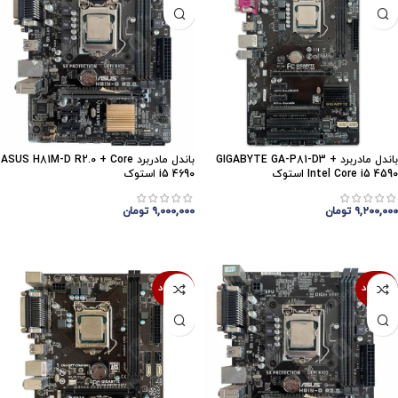
باندل مادربرد GIGABYTE GA-P81-D3 +
باندل مادربرد ASUS H81M-D R2.0 + Core
Intel Core i5 4590 استوک
i5 4690 استوک
۹,۲۰۰,۰۰۰
تومان
۹,۰۰۰,۰۰۰
تومان
اتمام موجودی
اتمام موجودی
ناموجود
ناموجود