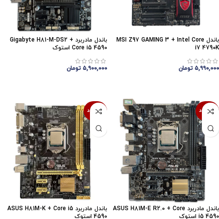
باندل MSI Z97 GAMING 3 + Intel Core
باندل مادربرد Gigabyte H81-M-DS2 +
i7 4790K
Core i5 4590 استوک
۵,۹۹۰,۰۰۰
تومان
۵,۹۰۰,۰۰۰
تومان
اتمام موجودی
اتمام موجودی
ناموجود
ناموجود
باندل مادربرد ASUS H81M-E R2.0 + Core
باندل مادربرد ASUS H81M-K + Core i5
i5 4590 استوک
4590 استوک