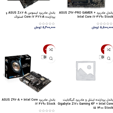
باندل مادربرد ASUS Z97-PRO GAMER +
باندل مادربرد ایسوس ASUS Z87-A و
Intel Core i7-4790 Stock
پردازنده Core i7 4770k استوک
۵,۵۰۰,۰۰۰
تومان
۵,۴۰۰,۰۰۰
تومان
اتمام موجودی
اتمام موجودی
ناموجود
ناموجود
باندل پردازنده اینتل و مادربرد گیگابایت
باندل مادربرد ASUS Z97-A + Intel Core
i7 4790 Stock
Gigabyte Z170 Gaming K3 + Intel Core
i5 6400 Stock