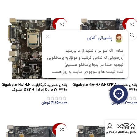
اتمام موجودی
اتمام موجودی
ناموجود
ناموجود
باندل مادربرد Gigabyte GA-H81M-S2PV
باندل مادربرد گیگابایت Gigabyte H81-M-
+ i7 4790 استوک
DS2 + Intel Core i7 4790 استوک
۴,۷۰۰,۰۰۰
تومان
۴,۶۵۰,۰۰۰
تومان
اتمام موجودی
اتمام موجودی
ناموجود
ناموجود
خانه
فروشگاه
مقایسه
حساب کاربری من