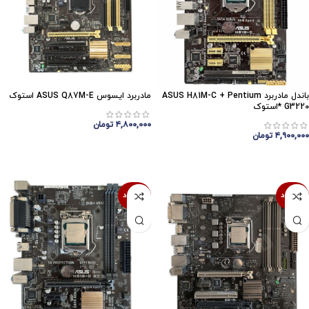
باندل مادربرد ASUS H81M-C + Pentium
مادربرد ایسوس ASUS Q87M-E استوک
G3220 *استوک
۴,۸۰۰,۰۰۰
تومان
۴,۹۰۰,۰۰۰
تومان
اتمام موجودی
اتمام موجودی
ناموجود
ناموجود