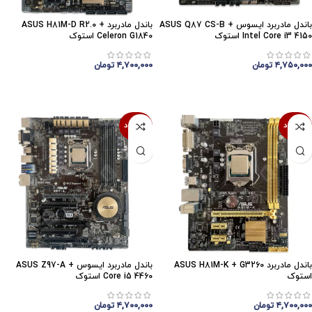
باندل مادربرد ایسوس ASUS Q87 CS-B +
باندل مادربرد ASUS H81M-D R2.0 +
Intel Core i3 4150 استوک
Celeron G1840 استوک
۴,۷۵۰,۰۰۰
تومان
۴,۷۰۰,۰۰۰
تومان
اتمام موجودی
اتمام موجودی
ناموجود
ناموجود
باندل مادربرد ASUS H81M-K + G3260
باندل مادربرد ایسوس ASUS Z97-A +
استوک
Core i5 4460 استوک
۴,۷۰۰,۰۰۰
تومان
۴,۷۰۰,۰۰۰
تومان