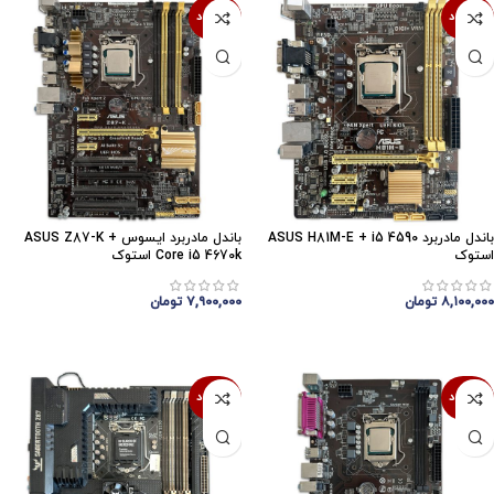
ناموجود
ناموجود
باندل مادربرد ASUS H81M-E + i5 4590
باندل مادربرد ایسوس ASUS Z87-K +
استوک
Core i5 4670k استوک
۸,۱۰۰,۰۰۰
تومان
۷,۹۰۰,۰۰۰
تومان
اتمام موجودی
اتمام موجودی
ناموجود
ناموجود