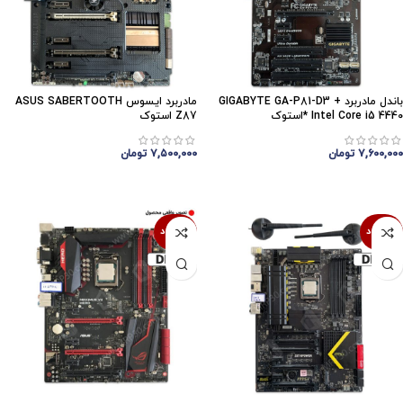
باندل مادربرد GIGABYTE GA-P81-D3 +
مادربرد ایسوس ASUS SABERTOOTH
Intel Core i5 4440 *استوک
Z87 استوک
۷,۶۰۰,۰۰۰
تومان
۷,۵۰۰,۰۰۰
تومان
اتمام موجودی
اتمام موجودی
ناموجود
ناموجود