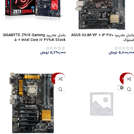
باندل مادربرد ASUS H81M-V3 + i3 4160
باندل مادربرد GIGABYTE Z97X-Gaming
استوک
5 + Intel Core i7 4790K Stock
۵,۸۰۰,۰۰۰
تومان
۵,۷۹۰,۰۰۰
تومان
اتمام موجودی
اتمام موجودی
ناموجود
ناموجود