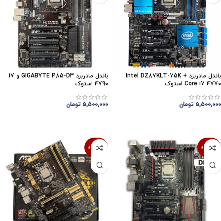
باندل مادربرد Intel DZ87KLT-75K +
باندل مادربرد GIGABYTE P85-D3 و i7
Core i7 4770 استوک
4790 استوک
۵,۵۰۰,۰۰۰
تومان
۵,۵۰۰,۰۰۰
تومان
اتمام موجودی
اتمام موجودی
ناموجود
ناموجود