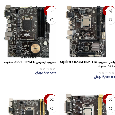
ناموجود
ناموجود
باندل مادربرد Gigabyte B85M-HD3 + i5
مادربرد ایسوس ASUS H97M-E استوک
4570 استوک
۴,۹۰۰,۰۰۰
تومان
۴,۹۰۰,۰۰۰
تومان
اتمام موجودی
اتمام موجودی
ناموجود
ناموجود