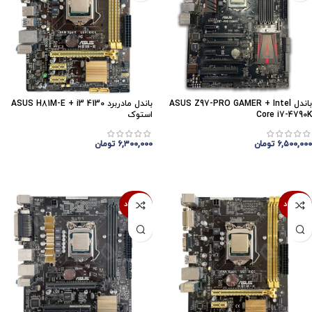
باندل ASUS Z97-PRO GAMER + Intel
باندل مادربرد ASUS H81M-E + i3 4130
Core i7-4790K
استوک
۶,۵۰۰,۰۰۰
تومان
۶,۳۰۰,۰۰۰
تومان
اتمام موجودی
اتمام موجودی
ناموجود
ناموجود