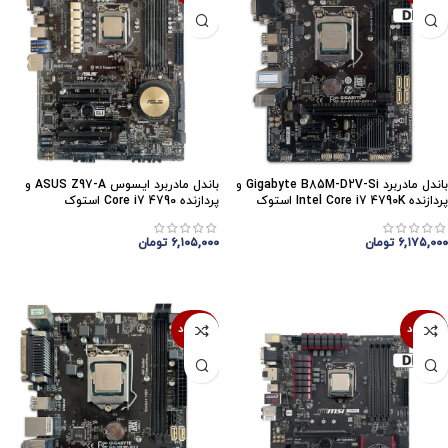
باندل مادربرد Gigabyte B85M-D2V-Si و
باندل مادربرد ایسوس ASUS Z97-A و
پردازنده Intel Core i7 4790K استوک
پردازنده Core i7 4790 استوک
۶,۱۷۵,۰۰۰
تومان
۶,۱۰۵,۰۰۰
تومان
اتمام موجودی
اتمام موجودی
ناموجود
ناموجود