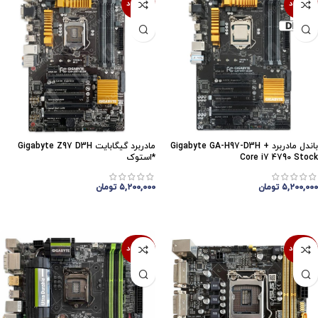
ناموجود
ناموجود
باندل مادربرد Gigabyte GA-H97-D3H +
مادربرد گیگابایت Gigabyte Z97 D3H
Core i7 4790 Stock
*استوک
۵,۲۰۰,۰۰۰
تومان
۵,۲۰۰,۰۰۰
تومان
اتمام موجودی
اتمام موجودی
ناموجود
ناموجود