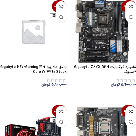
ناموجود
ناموجود
مادربرد گیگابایت Gigabyte Z87X D3H
باندل مادربرد Gigabyte H97-Gaming 3 +
*استوک
Core i7 4790 Stock
۵,۹۰۰,۰۰۰
تومان
۵,۹۰۰,۰۰۰
تومان
اتمام موجودی
اتمام موجودی
ناموجود
ناموجود