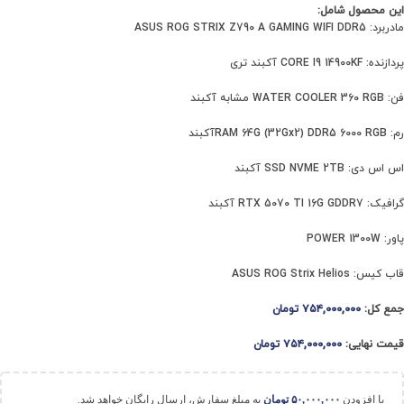
این محصول شامل:
مادربرد: ASUS ROG STRIX Z790 A GAMING WIFI DDR5
پردازنده: CORE I9 14900KF آکبند تری
فن: WATER COOLER 360 RGB مشابه آکبند
رم: RAM 64G (32Gx2) DDR5 6000 RGBآکبند
اس اس دی: SSD NVME 2TB آکبند
گرافیک: RTX 5070 TI 16G GDDR7 آکبند
پاور: POWER 1300W
قاب کیس: ASUS ROG Strix Helios
جمع کل:
۷۵۴,۰۰۰,۰۰۰
تومان
قیمت نهایی:
۷۵۴,۰۰۰,۰۰۰
تومان
با افزودن
۵۰,۰۰۰,۰۰۰
تومان
به مبلغ سفارش، ارسال رایگان خواهد شد.