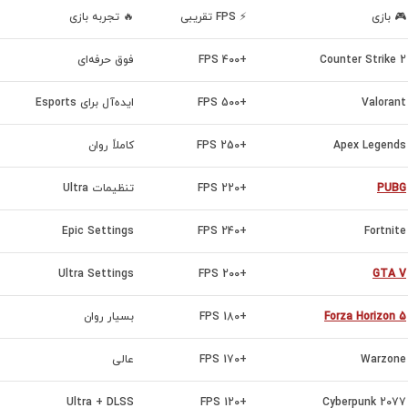
🎮 بازی
⚡ FPS تقریبی
🔥 تجربه بازی
Counter Strike 2
+400 FPS
فوق حرفه‌ای
Valorant
+500 FPS
ایده‌آل برای Esports
Apex Legends
+250 FPS
کاملاً روان
PUBG
+220 FPS
تنظیمات Ultra
Epic Settings
+240 FPS
Fortnite
Ultra Settings
+200 FPS
GTA V
Forza Horizon 5
+180 FPS
بسیار روان
Warzone
+170 FPS
عالی
Ultra + DLSS
+120 FPS
Cyberpunk 2077