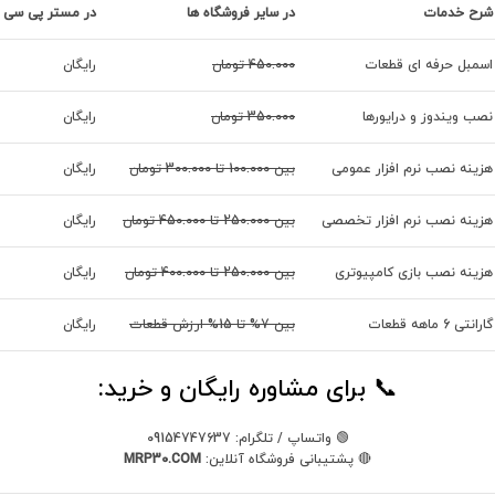
شرح خدمات
در سایر فروشگاه ها
در مستر پی سی
اسمبل حرفه ای قطعات
450.000 تومان
رایگان
نصب ویندوز و درایورها
350.000 تومان
رایگان
هزینه نصب نرم افزار عمومی
بین 100.000 تا 300.000 تومان
رایگان
هزینه نصب نرم افزار تخصصی
بین 250.000 تا 450.000 تومان
رایگان
هزینه نصب بازی کامپیوتری
بین 250.000 تا 400.000 تومان
رایگان
گارانتی 6 ماهه قطعات
بین 7% تا 15% ارزش قطعات
رایگان
📞 برای مشاوره رایگان و خرید:
🟢 واتساپ / تلگرام: 09154747637
🔴 پشتیبانی فروشگاه آنلاین:
MRP30.COM