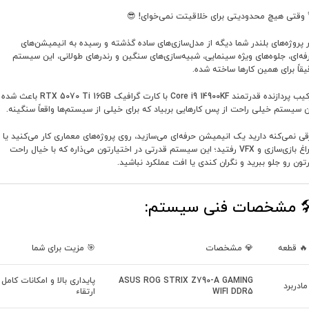
 وقتی هیچ محدودیتی برای خلاقیتت نمی‌خوای! 😎
ر پروژه‌های بلندر شما دیگه از مدل‌سازی‌های ساده گذشته و رسیده به انیمیشن‌های
فه‌ای، جلوه‌های ویژه سینمایی، شبیه‌سازی‌های سنگین و رندرهای طولانی، این سیستم
یقاً برای همین کارها ساخته شده.
ترکیب پردازنده قدرتمند Core i9 14900KF با کارت گرافیک RTX 5070 Ti 16GB باعث شده
ن سیستم خیلی راحت از پس کارهایی بربیاد که برای خیلی از سیستم‌ها واقعاً سنگینه.
قی نمی‌کنه دارید یک انیمیشن حرفه‌ای می‌سازید، روی پروژه‌های معماری کار می‌کنید یا
سراغ بازی‌سازی و VFX رفتید؛ این سیستم قدرتی در اختیارتون می‌ذاره که با خیال راحت
رتون رو جلو ببرید و نگران کندی یا افت عملکرد نباشید.
️ مشخصات فنی سیستم:
🔥 قطعه
💎 مشخصات
🎯 مزیت برای شما
ASUS ROG STRIX Z790-A GAMING
پایداری بالا و امکانات کامل
مادربرد
WIFI DDR5
ارتقاء