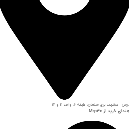
س : مشهد، برج سلمان، طبقه 4، واحد 11 و 12
نمای خرید از Mrp30