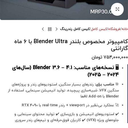
برای بزرگنمایی کلیک کنید
خانه
فروشگاه
کیس کامل
کیس کامل رندرینگ
کامپیوتر مخصوص بلندر Blender Ultra با 6 ماه
گارانتی
۷۵۴,۰۰۰,۰۰۰
تومان
🖥
نسخه‌های مناسب:
Blender 3.6 – 4.1 (سال‌های
2024 – 2025)
🎯
مناسب برای:
رندرهای بسیار سنگین، استودیوهای رندر و پروژه‌های
سنگین VFX، شبیه‌سازی پیچیده، تولید انیمیشن سینمایی، استفاده از
Blender با AI Add-onها
🚀 عملکرد بی‌نظیر در viewport + رندر real-time با RTX 4090
✔️ استودیوهای انیمیشن و بازی‌سازی ✔️ تولید محتوای سینمایی و
جلوه‌های ویژه (VFX) ✔️ کاربران فوق‌حرفه‌ای و تیم‌های رندر سروری