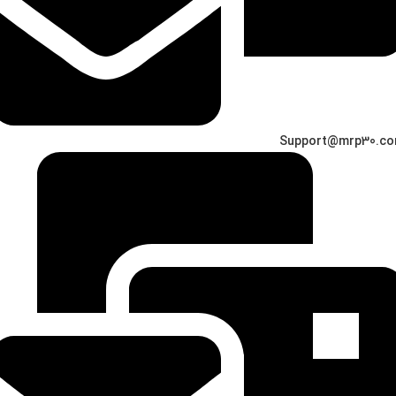
Support@mrp30.c