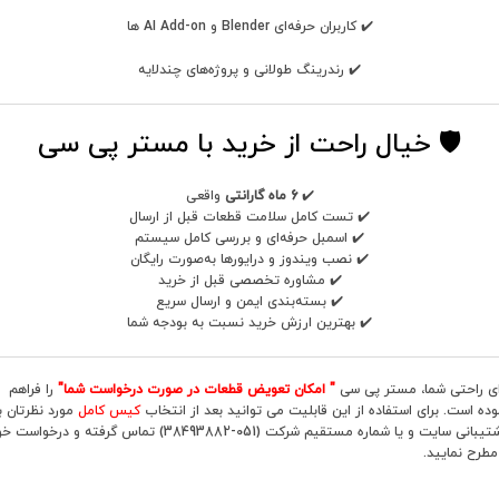
✔️ کاربران حرفه‌ای Blender و AI Add-on ها
✔️ رندرینگ طولانی و پروژه‌های چندلایه
🛡️ خیال راحت از خرید با مستر پی سی
✔️
6 ماه گارانتی
واقعی
✔️ تست کامل سلامت قطعات قبل از ارسال
✔️ اسمبل حرفه‌ای و بررسی کامل سیستم
✔️ نصب ویندوز و درایورها به‌صورت رایگان
✔️ مشاوره تخصصی قبل از خرید
✔️ بسته‌بندی ایمن و ارسال سریع
✔️ بهترین ارزش خرید نسبت به بودجه شما
ای راحتی شما، مستر پی سی
" امکان تعویض قطعات در صورت درخواست شما"
را فراهم
وده است. برای استفاده از این قابلیت می توانید بعد از انتخاب
کیس کامل
مورد نظرتان با
پشتیبانی سایت و یا شماره مستقیم شرکت (051-38493882) تماس گرفته و درخواست
 مطرح نمایید.