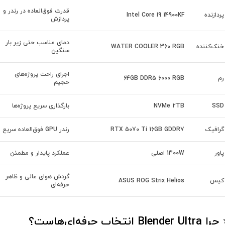
قدرت فوق‌العاده در رندر و
پردازنده
Intel Core i9 14900KF
پردازش
دمای مناسب حتی زیر بار
خنک‌کننده
WATER COOLER 360 RGB
سنگین
اجرای راحت پروژه‌های
رم
64GB DDR5 6000 RGB
حجیم
SSD
NVMe 2TB
بارگذاری سریع پروژه‌ها
گرافیک
RTX 5070 Ti 16GB GDDR7
رندر GPU فوق‌العاده سریع
پاور
1300W اصلی
عملکرد پایدار و مطمئن
گردش هوای عالی و ظاهر
کیس
ASUS ROG Strix Helios
حرفه‌ای
Blender Ult انتخاب حرفه‌ای‌هاست؟