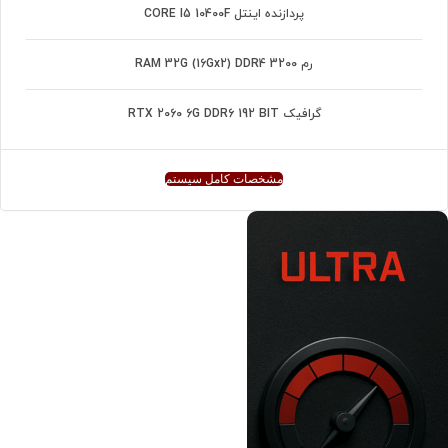
پردازنده اینتل CORE I5 10400F
رم RAM 32G (16Gx2) DDR4 3200
گرافیک RTX 2060 6G DDR6 192 BIT
مشخصات کامل سیستم