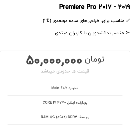
Premiere Pro 2017 - 2019
✅ مناسب برای: طراحی‌های ساده دوبعدی (2D)
🎯 مناسب دانشجویان یا کاربران مبتدی
50,000,000
تومان
قیمت ها حدودی میباشد
مادربرد Main Z87
پردازنده اینتل CORE I7 4770
رم RAM 16G (8Gx2) DDR3 1600