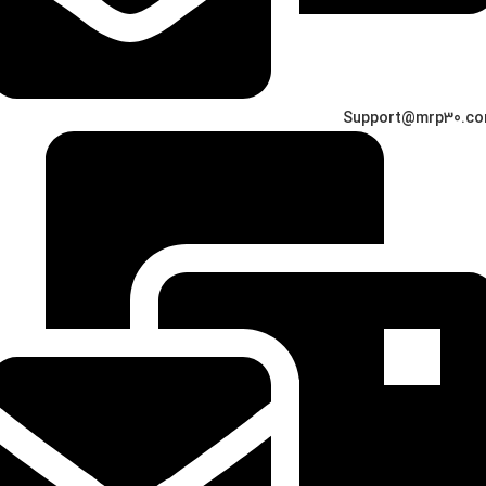
Support@mrp30.c