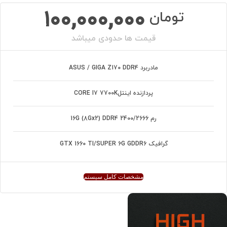
100,000,000
تومان
قیمت ها حدودی میباشد
مادربرد ASUS / GIGA Z170 DDR4
پردازنده اینتلCORE I7 7700K
رم 16G (8Gx2) DDR4 2400/2666
گرافیک GTX 1660 TI/SUPER 6G GDDR6
مشخصات کامل سیستم