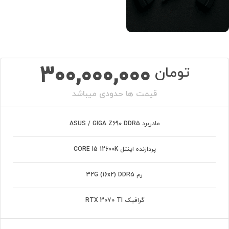
300,000,000
تومان
قیمت ها حدودی میباشد
مادربرد ASUS / GIGA Z690 DDR5
پردازنده اینتل CORE I5 12600K
رم 32G (16x2) DDR5
گرافیک RTX 3070 TI