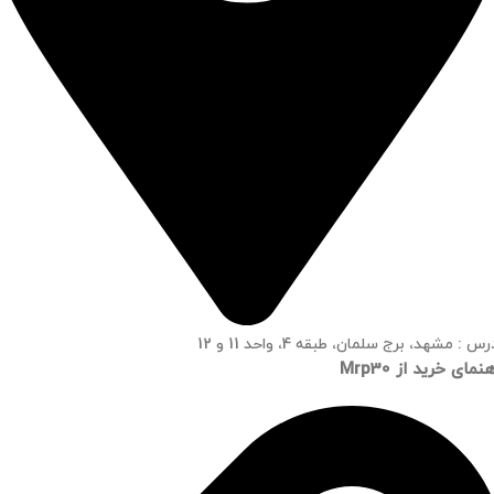
س : مشهد، برج سلمان، طبقه 4، واحد 11 و 12
نمای خرید از Mrp30