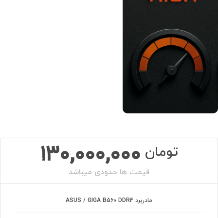
130,000,000
تومان
قیمت ها حدودی میباشد
مادربرد ASUS / GIGA B560 DDR4