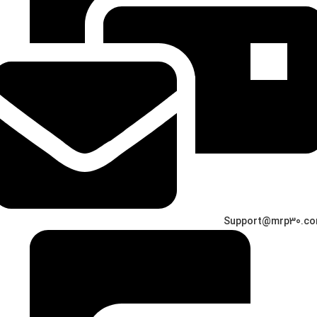
Support@mrp30.c