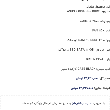
این محصول شامل:
مادربرد: ASUS / GIGA H110 DDR4
پردازنده: CORE I5 6500
فن: FAN 115X
رم: RAM 4G DDR4 2400 درحدآک
اس اس دی: SSD SATA 120GB درحدآک
پاور: GREEN 330A
قاب کیس: CASE BLACK کارکرده تمیز
جمع کل:
۲۴,۳۶۰,۰۰۰
تومان
قیمت نهایی:
۲۴,۳۶۰,۰۰۰
تومان
با افزودن
۵۰,۰۰۰,۰۰۰
تومان
به مبلغ سفارش، ارسال رایگان خواهد شد.