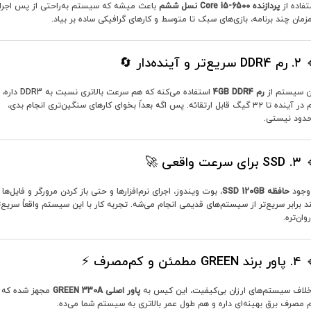
تفاده از
پردازنده Core i5-6500 نسل ششم
باعث میشه که سیستم به‌راحتی از پس اجرا
زمان چند برنامه، بازی‌های سبک تا متوسط و کارهای گرافیکی ساده بر بیاد.
ریع‌تر و آینده‌دار 🔄
ن سیستم از
رم 4GB DDR4
استفاده می‌کنه که هم سرعت بالاتری نسبت به DDR3 داره،
هم در آینده تا ۳۲ گیگ قابل ارتقائه. پس اگه بعداً بخوای کارهای سنگین‌تری انجام بدی،
دود نیستی.
ای سرعت واقعی 🚀
 وجود
حافظه SSD 120GB
، بوت ویندوز، اجرای نرم‌افزارها و حتی باز کردن مرورگر و فایل‌ها
د برابر سریع‌تر از سیستم‌های قدیمی انجام می‌شه. تجربه کار با این سیستم واقعاً سریع‌ت
وان‌تره.
GREE مطمئن و کم‌مصرف ⚡
خلاف سیستم‌های ارزان بی‌کیفیت، این کیس به
پاور اصلی GREEN 330A
مجهز شده که
 مصرف برق بهینه‌ای داره و هم طول عمر بالاتری به سیستم شما می‌ده.