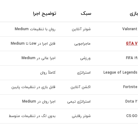
بازی
سبک
توضیح اجرا
Valorant
شوتر آنلاین
روان با تنظیمات Medium
GTA V
ماجراجویی
قابل اجرا در Low تا Medium
FIFA 19
ورزشی
اجرا عالی در Medium
League of Legends
استراتژی
کاملاً روان
Fortnite
اکشن آنلاین
قابل بازی در تنظیمات پایین
Dota 2
استراتژی تیمی
اجرا روان در Medium
CS:GO
شوتر رقابتی
بدون لگ در تنظیمات متوسط