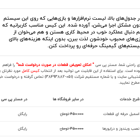
ℹدر جدول‌های بالا، لیست نرم‌افزارها و بازی‌هایی که روی این سیستم
ون مشکل اجرا می‌شن، آورده شده. این کیس مناسب کاربرانیه که
 دنبال عملکرد خوب در محیط کاری هستن و هم می‌خوان از
زی‌های محبوب خودشون لذت ببرن، بدون اینکه هزینه‌های بالای
ستم‌های گیمینگ حرفه‌ای رو پرداخت کنن.
ای راحتی شما، مستر پی سی
" امکان تعویض قطعات در صورت درخواست شما"
را فراهم
وده است. برای استفاده از این قابلیت می توانید بعد از انتخاب
کیس کامل
مورد نظرتان با
پشتیبانی سایت و یا شماره مستقیم شرکت (051-38493882) تماس گرفته و درخواست
 مطرح نمایید.
شرح خدمات
در سایر فروشگاه ها
در مستر پی سی
اسمبل حرفه ای قطعات
450.000 تومان
رایگان
نصب ویندوز و درایورها
350.000 تومان
رایگان