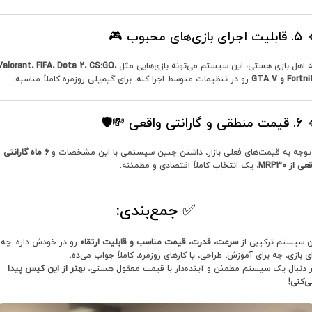
رای بازی‌های محبوب 🎮
ه اهل بازی هستی، این سیستم می‌تونه بازی‌هایی مثل
Valorant، FIFA، Dota 2، CS:GO،
Fort و GTA V
رو در تنظیمات متوسط اجرا کنه. برای گیم‌پلی روزمره کاملاً مناسبه.
 و گارانتی واقعی 💸🛡️
 توجه به قیمت‌های فعلی بازار، داشتن چنین سیستمی با این مشخصات و
۶ ماه گارانتی
عی از MRP30
، یک انتخاب کاملاً اقتصادی و مطمئنه.
✅ جمع‌بندی:
ن سیستم ترکیبی از
سرعت، قدرت، قیمت مناسب و قابلیت ارتقاء
رو در خودش داره. چه
ای بازی، چه برای آموزش، طراحی، یا کارهای روزمره، کاملاً جواب می‌ده.
ر دنبال یک سیستم مطمئن و آینده‌دار با قیمت معقول هستی،
بهتر از این کیس پیدا
ی‌کنی!