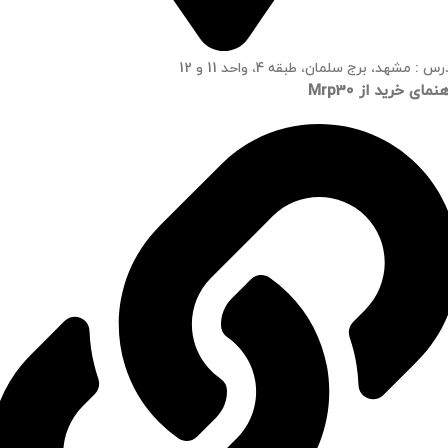
س : مشهد، برج سلمان، طبقه 4، واحد 11 و 12
نمای خرید از Mrp30