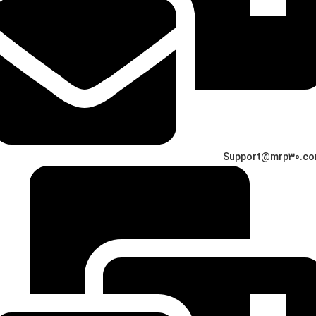
Support@mrp30.c