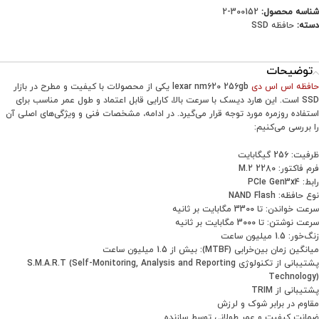
شناسه محصول:
300152-2
دسته:
حافظه SSD
توضیحات
حافظه اس اس دی
lexar nm620 256gb
یکی از محصولات با کیفیت و مطرح در بازار
SSD است. این هارد دیسک با سرعت بالا، کارایی قابل اعتماد و طول عمر مناسب برای
استفاده روزمره مورد توجه قرار می‌گیرد. در ادامه، مشخصات فنی و ویژگی‌های اصلی آن
را بررسی می‌کنیم:
ظرفیت: 256 گیگابایت
فرم فاکتور: M.2 2280
رابط: PCIe Gen3x4
نوع حافظه: NAND Flash
سرعت خواندن: تا 3300 مگابایت بر ثانیه
سرعت نوشتن: تا 3000 مگابایت بر ثانیه
زنگ‌خور: 1.5 میلیون ساعت
میانگین زمان بین‌خرابی (MTBF): بیش از 1.5 میلیون ساعت
پشتیبانی از تکنولوژی S.M.A.R.T (Self-Monitoring, Analysis and Reporting
Technology)
پشتیبانی از TRIM
مقاوم در برابر شوک و لرزش
ضمانت کیفیت و عمر طولانی توسط سازنده