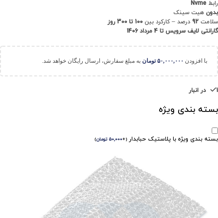
رابط
Nvme
بدون
هیت سینک
سلامت
92
درصد – کارکرد بین
100 تا 300 روز
گارانتی لایف سرویس تا 4 مرداد 1406
با افزودن
۵۰,۰۰۰,۰۰۰
تومان
به مبلغ سفارش، ارسال رایگان خواهد شد.
1 در انبار
بسته بندی ویژه
بسته بندی ویژه با پلاستیک حبابدار
(
+
۵۰,۰۰۰
تومان
)