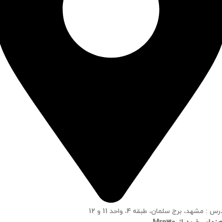
س : مشهد، برج سلمان، طبقه 4، واحد 11 و 12