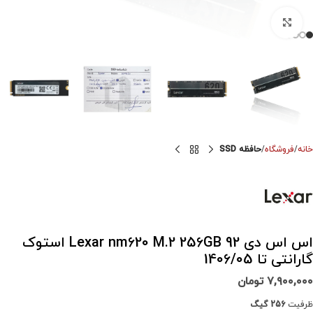
برای بزرگنمایی کلیک کنید
خانه
فروشگاه
حافظه SSD
اس اس دی Lexar nm620 M.2 256GB 92 استوک
گارانتی تا 1406/05
۷,۹۰۰,۰۰۰
تومان
ظرفیت
256 گیگ