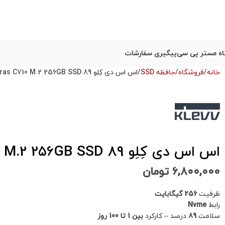
ه مستر پی سی
پیگیری سفارشات
خانه
فروشگاه
حافظه SSD
اس اس دی کِلِو Klevv Cras C710 M.2 256GB SSD 89 استوک
اس اس دی کِلِو Klevv Cras C710 M.2 256GB SSD 89 استوک
۶,۸۰۰,۰۰۰
تومان
ظرفیت
256 گیگابایت
رابط
Nvme
سلامت
89
درصد – کارکرد
بین 1 تا 100 روز