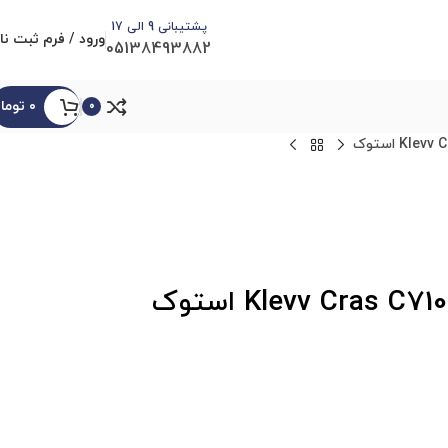
پشتیبانی 9 الی 17
ورود / فرم ثبت نا
05138493882
۰
توما
0