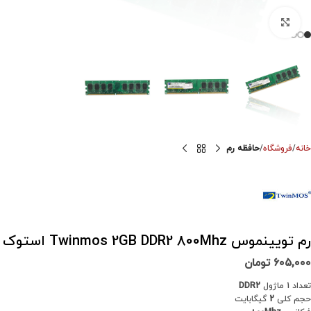
برای بزرگنمایی کلیک کنید
خانه
فروشگاه
حافظه رم
رم تویینموس Twinmos 2GB DDR2 800Mhz استوک
۶۰۵,۰۰۰
تومان
تعداد 1 ماژول
DDR2
حجم کلی
2
گیگابایت