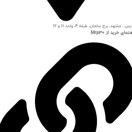
س : مشهد، برج سلمان، طبقه 4، واحد 11 و 12
نمای خرید از Mrp30