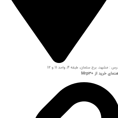
س : مشهد، برج سلمان، طبقه 4، واحد 11 و 12
نمای خرید از Mrp30