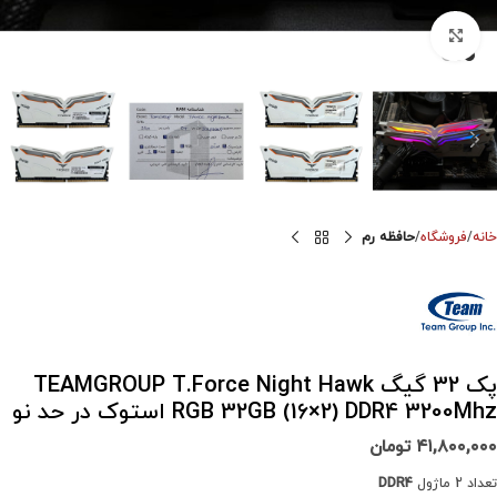
برای بزرگنمایی کلیک کنید
خانه
فروشگاه
حافظه رم
پک 32 گیگ TEAMGROUP T.Force Night Hawk
RGB 32GB (16×2) DDR4 3200Mhz استوک در حد نو
۴۱,۸۰۰,۰۰۰
تومان
تعداد 2 ماژول
DDR4