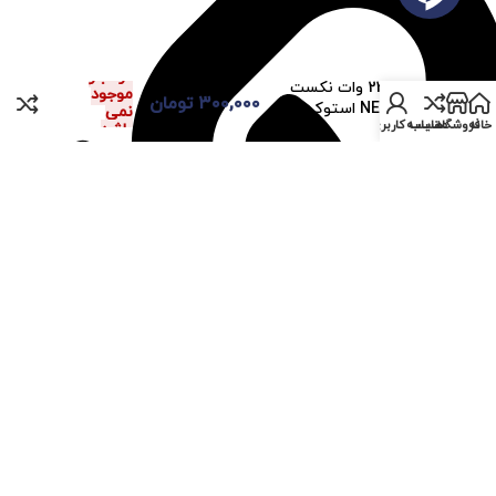
در انبار
پاور 230 وات نکست
موجود
۳۰۰,۰۰۰
تومان
NEXT P4 استوک
نمی
خانه
فروشگاه
مقایسه
حساب کاربری من
باشد
باره فروشگاه مستر پی سی