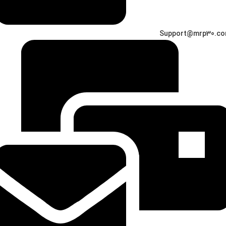
Support@mrp30.c