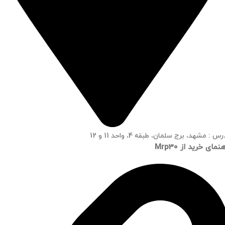
س : مشهد، برج سلمان، طبقه 4، واحد 11 و 12
نمای خرید از Mrp30