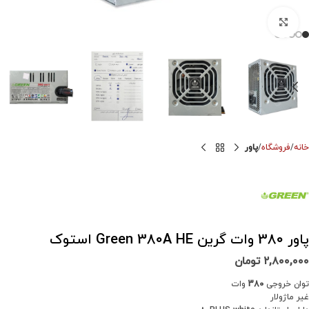
برای بزرگنمایی کلیک کنید
خانه
فروشگاه
پاور
پاور 380 وات گرین Green 380A HE استوک
۲,۸۰۰,۰۰۰
تومان
توان خروجی
380
وات
غیر ماژولار