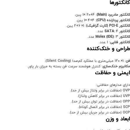
کانکتورها
کانکتور مادربرد (Main)
: 1× 20+4 پین.
کانکتور پردازنده (CPU)
: 1× 4+4 پین.
کانکتور PCI-E (کارت گرافیک)
: 1× 6+2 پین.
کانکتور SATA
: 4 عدد.
کانکتور Molex (IDE)
: 3 عدد.
کانکتور فلاپی
: 1 عدد.
طراحی و خنک‌کننده
فن
: 1× 120 میلی‌متری با عملکرد کم‌صدا (Silent Cooling).
مکانیزم خنک‌سازی
: کنترل هوشمند سرعت فن بسته به میزان بار پاور.
ایمنی و حفاظت
دارای مدارهای حفاظتی:
OVP (حفاظت در برابر ولتاژ بیش از حد).
UVP (حفاظت در برابر کاهش ولتاژ).
OPP (حفاظت در برابر توان بیش از حد).
SCP (حفاظت در برابر اتصال کوتاه).
OCP (حفاظت در برابر جریان بیش از حد).
ابعاد و وزن