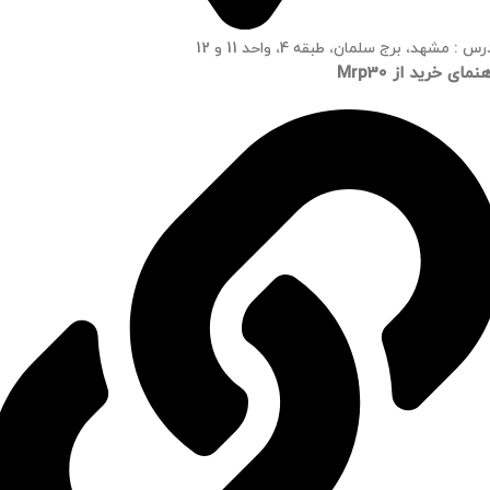
س : مشهد، برج سلمان، طبقه 4، واحد 11 و 12
نمای خرید از Mrp30