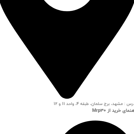
س : مشهد، برج سلمان، طبقه 4، واحد 11 و 12
نمای خرید از Mrp30