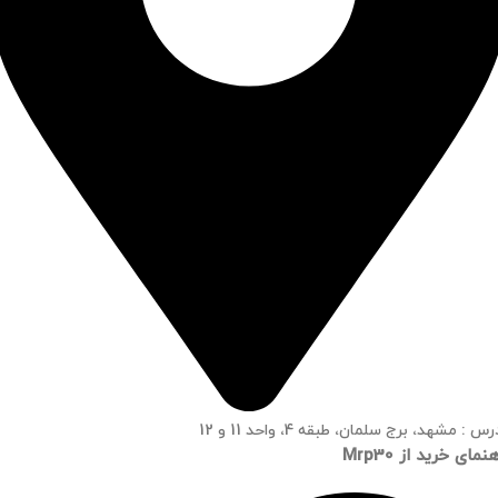
س : مشهد، برج سلمان، طبقه 4، واحد 11 و 12
نمای خرید از Mrp30