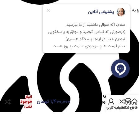
ا به مستر پی سی اعتماد کنیم؟
ماوس ای فورتک A4Tech
در
Bloody A90 Gaming
انبار
۱,۴۰۰,۰۰۰
تومان
موجود
Mouse Stock
نمی
خانه
فروشگاه
مقایسه
حساب کاربری من
باشد