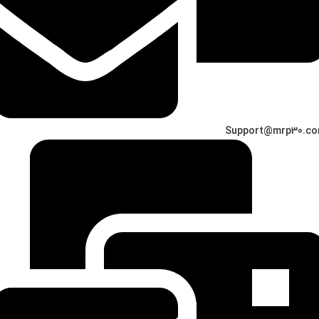
Support@mrp30.c