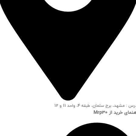
س : مشهد، برج سلمان، طبقه 4، واحد 11 و 12
نمای خرید از Mrp30