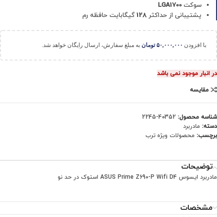
سوکت
LGA1700
پشتیبانی از حداکثر
128
گیگابایت حافظه رم
با افزودن
۵۰,۰۰۰,۰۰۰
تومان
به مبلغ سفارش، ارسال رایگان خواهد شد.
در انبار موجود نمی باشد
مقایسه
شناسه محصول:
40352-2245
دسته:
مادربرد
برچسب:
محصولات ویژه ترب
توضیحات
مادربرد ایسوس ASUS Prime Z690-P Wifi D4 استوک در حد نو
مشخصات