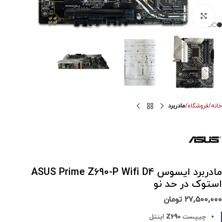
برای بزرگنمایی کلیک کنید
خانه
فروشگاه
مادربرد
مادربرد ایسوس ASUS Prime Z690-P Wifi D4
استوک در حد نو
۲۷,۵۰۰,۰۰۰
تومان
چیپست
Z690
اینتل