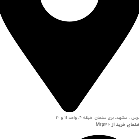
س : مشهد، برج سلمان، طبقه 4، واحد 11 و 12
نمای خرید از Mrp30