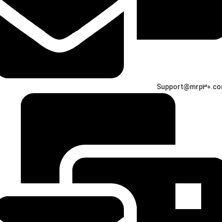
Support@mrp30.c