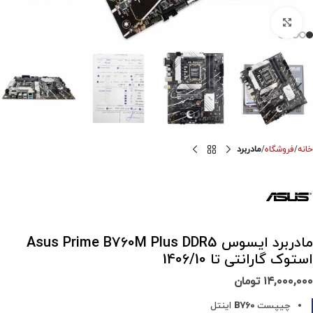
برای بزرگنمایی کلیک کنید
خانه
فروشگاه
مادربرد
مادربرد ایسوس Asus Prime B760M Plus DDR5
استوک گارانتی تا 1406/10
۱۴,۰۰۰,۰۰۰
تومان
چیپست
B760
اینتل