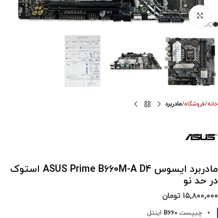
برای بزرگنمایی کلیک کنید
خانه
فروشگاه
مادربرد
مادربرد ایسوس ASUS Prime B660M-A D4 استوک
در حد نو
۱۵,۸۰۰,۰۰۰
تومان
چیپست
B660
اینتل