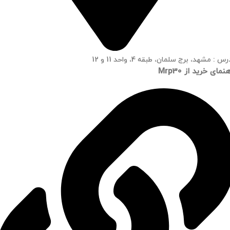
س : مشهد، برج سلمان، طبقه 4، واحد 11 و 12
نمای خرید از Mrp30