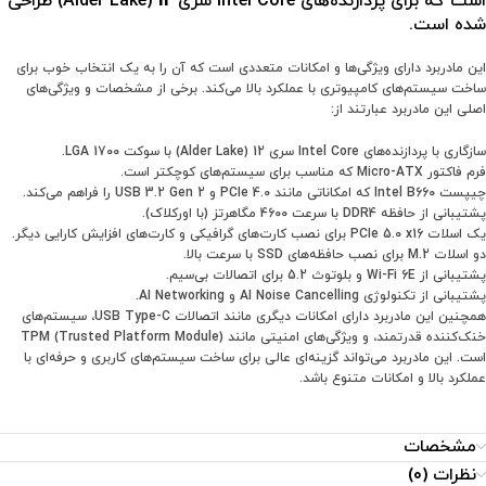
است که برای پردازنده‌های Intel Core سری
12
(Alder Lake) طراحی
شده است.
این مادربرد دارای ویژگی‌ها و امکانات متعددی است که آن را به یک انتخاب خوب برای
ساخت سیستم‌های کامپیوتری با عملکرد بالا می‌کند. برخی از مشخصات و ویژگی‌های
اصلی این مادربرد عبارتند از:
سازگاری با پردازنده‌های Intel Core سری 12 (Alder Lake) با سوکت LGA 1700.
فرم فاکتور Micro-ATX که مناسب برای سیستم‌های کوچکتر است.
چیپست Intel B660 که امکاناتی مانند PCIe 4.0 و USB 3.2 Gen 2 را فراهم می‌کند.
پشتیبانی از حافظه DDR4 با سرعت 4600 مگاهرتز (با اورکلاک).
یک اسلات PCIe 5.0 x16 برای نصب کارت‌های گرافیکی و کارت‌های افزایش کارایی دیگر.
دو اسلات M.2 برای نصب حافظه‌های SSD با سرعت بالا.
پشتیبانی از Wi-Fi 6E و بلوتوث 5.2 برای اتصالات بی‌سیم.
پشتیبانی از تکنولوژی AI Noise Cancelling و AI Networking.
همچنین این مادربرد دارای امکانات دیگری مانند اتصالات USB Type-C، سیستم‌های
خنک‌کننده قدرتمند، و ویژگی‌های امنیتی مانند TPM (Trusted Platform Module)
است. این مادربرد می‌تواند گزینه‌ای عالی برای ساخت سیستم‌های کاربری و حرفه‌ای با
عملکرد بالا و امکانات متنوع باشد.
مشخصات
نظرات (0)