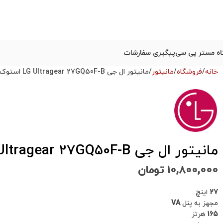
ه مستر پی سی
پیگیری سفارشات
خانه
فروشگاه
مانیتور
مانیتور ال جی LG Ultragear 27GQ50F-B استوک گارانتی تا 1404/12
مانیتور ال جی LG Ultragear 27GQ50F-B استوک گارانتی تا 1404/12
۱۰,۸۰۰,۰۰۰
تومان
27
اینچ
مجهز به پنل
VA
165
هرتز