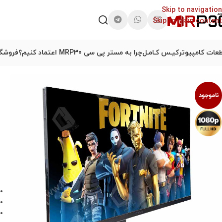
Skip to navigation
Skip to main content
عات کامپیوتر
کیـس کـامـل
چرا به مستر پی سی MRP30 اعتماد کنیم؟
فروشگا
ناموجود