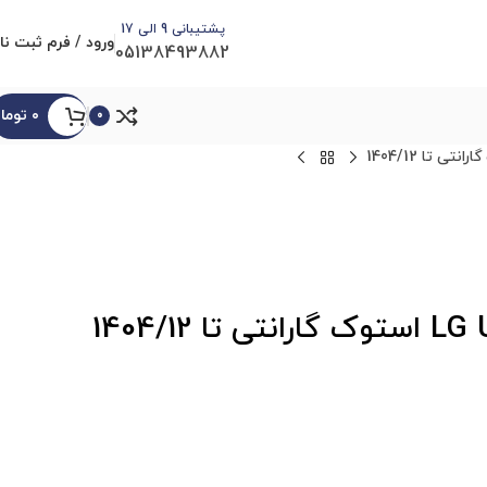
پشتیبانی 9 الی 17
ورود / فرم ثبت نا
05138493882
۰
توما
0