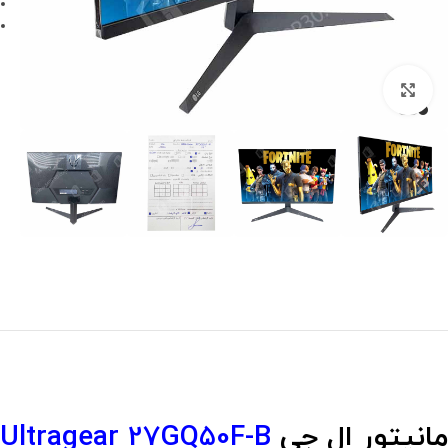
برای بزرگنمایی کلیک کنید
مانیتور ال جی
Ultragear 27GQ50F-B