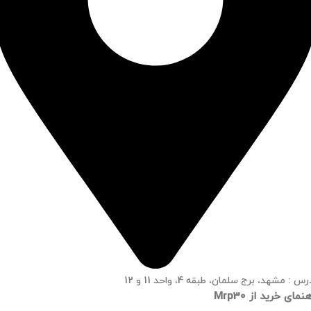
س : مشهد، برج سلمان، طبقه 4، واحد 11 و 12
نمای خرید از Mrp30