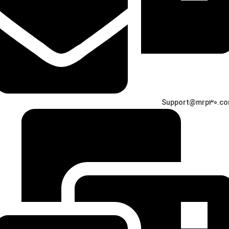
Support@mrp30.c