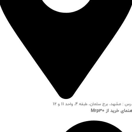
س : مشهد، برج سلمان، طبقه 4، واحد 11 و 12
نمای خرید از Mrp30