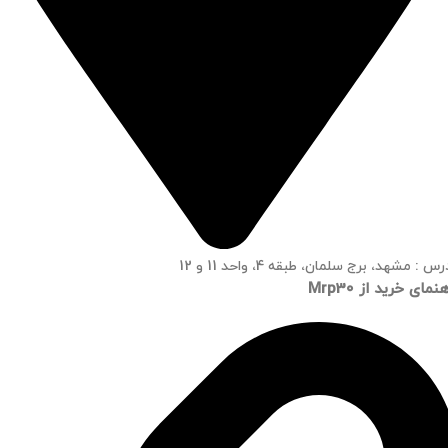
س : مشهد، برج سلمان، طبقه 4، واحد 11 و 12
نمای خرید از Mrp30