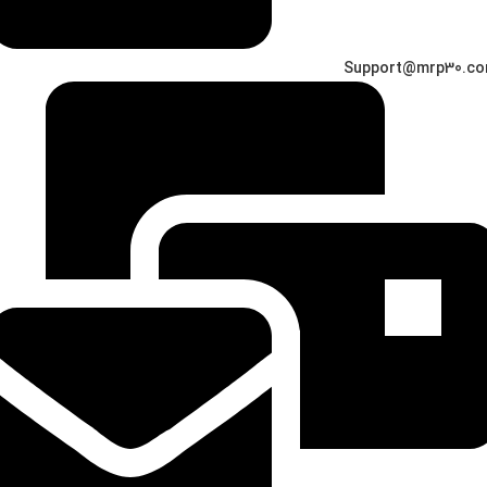
Support@mrp30.c