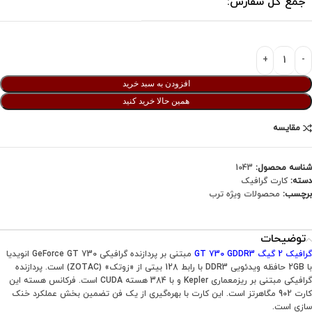
جمع کل سفارش:
افزودن به سبد خرید
همین حالا خرید کنید
مقایسه
شناسه محصول:
1043
دسته:
کارت گرافیک
برچسب:
محصولات ویژه ترب
توضیحات
گرافیک
2 گیگ GT 730 GDDR3
مبتنی بر پردازنده گرافیکی GeForce GT 730 انویدیا
با 2GB حافظه ویدئویی DDR3 با رابط 128 بیتی از «زوتک» (ZOTAC) است. پردازنده
گرافیکی مبتنی بر ریزمعماری Kepler و با 384 هسته CUDA است. فرکانس هسته این
کارت 902 مگاهرتز است. این کارت با بهره‌گیری از یک فن تضمین بخش عملکرد خنک
سازی است.