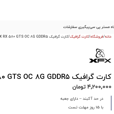
ه مستر پی سی
پیگیری سفارشات
خانه
فروشگاه
کارت گرافیک
کارت گرافیک XFX RX 580 GTS OC 8G GDDR5 در حد آکبند
کارت گرافیک XFX RX 580 GTS OC 8G GDDR5 در حد آکبند
۴,۲۰۰,۰۰۰
تومان
در حد آکبند – دارای جعبه
با 15 روز مهلت تست