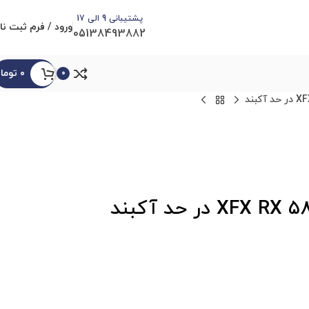
پشتیبانی 9 الی 17
ورود / فرم ثبت نا
05138493882
۰
توما
0