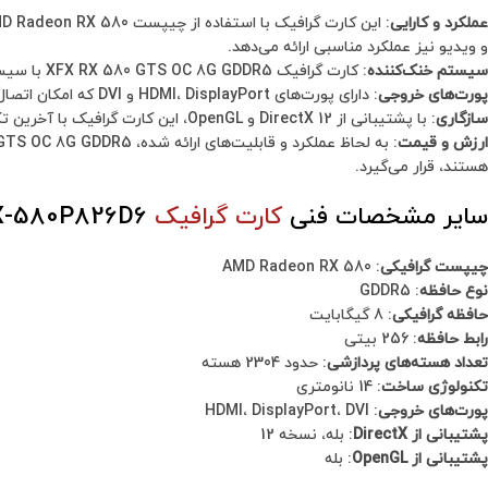
عملکرد و کارایی
و ویدیو نیز عملکرد مناسبی ارائه می‌دهد.
سیستم خنک‌کننده
: کارت گرافیک XFX RX 580 GTS OC 8G GDDR5 با سیستم خنک‌کننده‌ای کارآمد، دمای کارت را در حد مطلوبی نگه می‌دارد که موجب افزایش عمر و بهره‌وری کارت گرافیک می‌شود.
پورت‌های خروجی
: دارای پورت‌های HDMI، DisplayPort و DVI که امکان اتصال به تمامی نوع مانیتورها و صفحه‌نمایش‌ها را فراهم می‌کند.
سازگاری
: با پشتیبانی از DirectX 12 و OpenGL، این کارت گرافیک با آخرین تکنولوژی‌های گرافیکی هماهنگی دارد و از قابلیت‌های رایج در بازی‌ها و نرم‌افزارهای گرافیکی بهره‌مند است.
ارزش و قیمت
هستند، قرار می‌گیرد.
سایر مشخصات فنی
کارت گرافیک
RX-580P826D6:
چیپست گرافیکی
: AMD Radeon RX 580
نوع حافظه
: GDDR5
حافظه گرافیکی
: 8 گیگابایت
رابط حافظه
: 256 بیتی
تعداد هسته‌های پردازشی
: حدود 2304 هسته
تکنولوژی ساخت
: 14 نانومتری
پورت‌های خروجی
: HDMI، DisplayPort، DVI
پشتیبانی از DirectX
: بله، نسخه 12
پشتیبانی از OpenGL
: بله