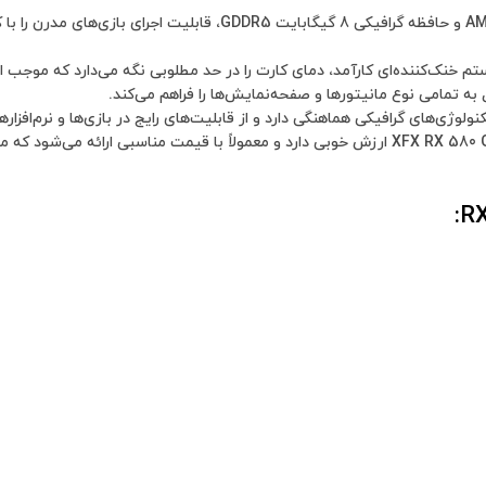
: این کارت گرافیک با استفاده از چیپست AMD Radeon RX 580 و حاف
: به لحاظ عملکرد و قابلیت‌های ارائه شده، XFX RX 580 GTS OC 8G GDDR5 ارزش خوبی دارد و معم