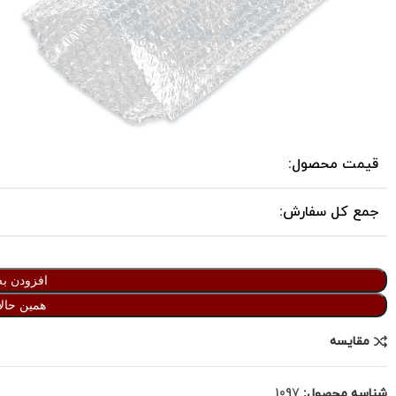
قیمت محصول:
جمع کل سفارش:
افزودن به
همین حالا
مقایسه
شناسه محصول:
1097