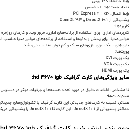
رابط حافظه: 128 بیتی
تعداد هسته‌ها: نا مشخص
رابط اتصال: PCI Express 2.0 x16
پشتیبانی از DirectX 10.1 و OpenGL 3.3
کاربردها:
کاربردهای اداری: برای استفاده از برنامه‌های اداری، مرور وب، و کارهای روزمر
مولتی‌مدیا: برای پخش ویدئوها و استفاده از برنامه‌های مولتی‌مدیا مناسب ا
بازی‌های سبک: برای بازی‌های سبک و کم توان مناسب می‌باشد.
پورت‌ها:
یک پورت DVI
یک پورت VGA
یک پورت HDMI
سایر ویژگی‌های کارت گرافیک hd 4670 1gb:
نا مشخص: اطلاعات دقیق در مورد تعداد هسته‌ها و جزئیات دیگر در دسترس 
محدودیت‌ها:
عملکرد نسبت به کارت‌های جدیدتر: این کارت گرافیک با تکنولوژی‌های جدیدتر 
حداکثر پشتیبانی از DirectX 10.1: این کارت تا DirectX 10.1 را پشتیبانی می‌کند که ممکن است در برخی از برنامه‌ها و بازی‌ها محدودیت‌هایی ایجاد کند.
جمع بندی ارزش خرید کارت گرافیک hd 4670 1gb