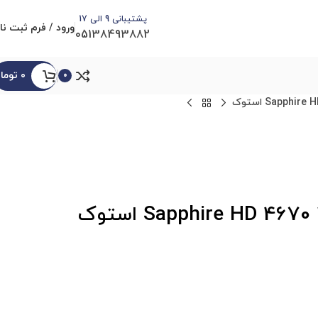
پشتیبانی 9 الی 17
ورود / فرم ثبت نا
05138493882
۰
توما
0