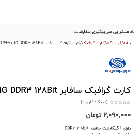
ه مستر پی سی
پیگیری سفارشات
خانه
فروشگاه
کارت گرافیک
کارت گرافیک سافایر Sapphire HD 4670 1G DDR3 128Bit استوک
کارت گرافیک سافایر Sapphire HD 4670 1G DDR3 128Bit استوک
(دیدگاه کاربر
1
)
۲,۰۹۰,۰۰۰
تومان
دارای
1 گیگابایت
حافظه DDR3 128bit