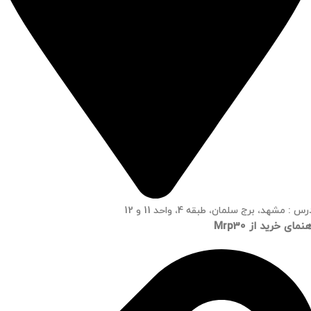
س : مشهد، برج سلمان، طبقه 4، واحد 11 و 12
نمای خرید از Mrp30