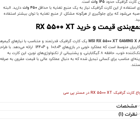
ن کارت گرافیک حدود
۱۴۵
وات
است.
ای استفاده از این کارت گرافیک نیاز به یک منبع تغذیه با حداقل
۴۵۰
وات
دارید. البته
صیه می‌شود که برای جلوگیری از هرگونه مشکل، از منبع تغذیه با توان بیشتر استفاده
ید.
ع‌بندی قیمت و خرید RX 5500 XT
MSI RX 5500 XT GAMING X 
یک کارت گرافیک قدرتمند و متناسب با نیازهای گیمرها
و کاربران متوسط است که عملکرد خوبی در بازی‌های 1080P و 1440P ارائه می‌دهد. با 
خنک‌کننده خوب، حافظه ۸ گیگابایتی، و پشتیبانی از تکنولوژی‌های نوین، این کارت به
ینه‌ای مناسب برای کسانی تبدیل شده که به دنبال عملکرد عالی با قیمت مقرون به صرفه
تند.
 کارت گرافیک RX 5500 XT در مستر پی سی
مشخصات
نظرات (1)