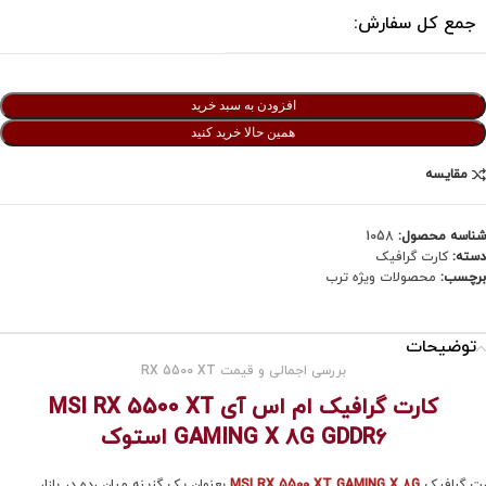
جمع کل سفارش:
افزودن به سبد خرید
همین حالا خرید کنید
مقایسه
شناسه محصول:
1058
دسته:
کارت گرافیک
برچسب:
محصولات ویژه ترب
توضیحات
بررسی اجمالی و قیمت RX 5500 XT
کارت گرافیک ام اس آی MSI RX 5500 XT
GAMING X 8G GDDR6 استوک
رت گرافیک
MSI RX 5500 XT GAMING X 8G
بعنوان یک گزینه میان‌ رده در بازار