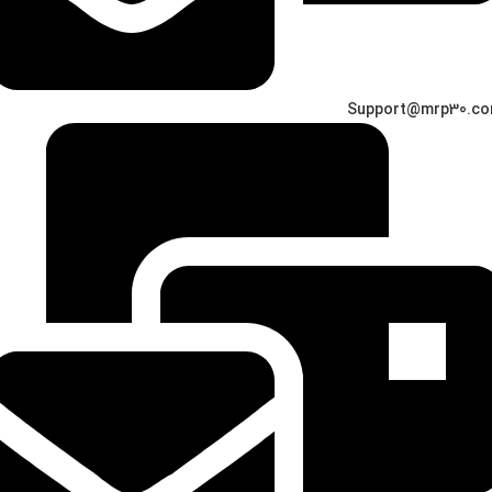
Support@mrp30.c