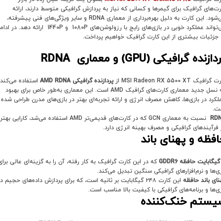
رت‌های گرافیک برای گیمرها و کسانی که نیاز به پردازش گرافیکی متوسط دارند، ارائه
می‌شود. این کارت به دلیل بهره‌برداری از معماری RDNA و سایر ویژگی‌های فنی پیشرفته،
می‌تواند عملکرد خوبی در بازی‌های رایج با رزولوشن‌های 1080P و 1440P ارائه دهد. در 
 جزئیات بیشتری از این کارت گرافیک خواهیم پرداخت.
دازنده گرافیکی
(GPU)
و معماری
RDNA
رافیک MSI Radeon RX 5500 XT از
پردازنده گرافیکی
AMD RDNA
استفاده می‌کند
که نسل جدید معماری کارت‌های گرافیک AMD است. این معماری به‌طور خاص برای بهبود
لکرد در بازی‌ها، کاهش مصرف انرژی و ارائه تجربه‌ای بهتر در بازی‌های مدرن طراحی شده
ت.
RD
نسبت به معماری GCN که در کارت‌های قدیمی‌تر AMD استفاده می‌شد، کارایی ب
 فرآیندهای گرافیکی و مصرف بهینه انرژی دارد.
فظه و پهنای باند
گیگابایت حافظه
GDDR6
که در این کارت گرافیک به کار رفته، آن را به گزینه‌ای عالی برای
زی‌ها و نرم‌افزارهای گرافیکی سنگین تبدیل می‌کند.
نای باند حافظه
این کارت ۲۴۸ گیگابایت بر ثانیه است، که برای پردازش داده‌های حجیم د
زی‌ها و برنامه‌های گرافیکی با کیفیت بالا مناسب است.
یستم خنک‌کننده