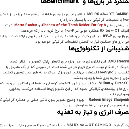
لکرد در بازی‌ها و
Benchmark
ها
MSI RX 5500 XT GAMING
توانایی اجرای بازی‌های AAA (بازی‌های سنگین) در رزولوشن
108
با تنظیمات گرافیکی بالا یا بسیار بالا را دارد.
 بازی‌هایی مثل
Far Cry 5
،
Shadow of the Tomb Raider
، و
Metro Exodus
، کارت
 عملکرد خوبی در 1080P با نرخ فریم بالا ارائه می‌دهد.
ای بازی‌های
1440P
نیز این کارت می‌تواند به راحتی عملکرد قابل قبولی ارائه دهد، البته د
خی بازی‌های سنگین نیاز به کاهش تنظیمات گرافیکی خواهد بود.
تیبانی از تکنولوژی‌ها
AMD FreeSy
این تکنولوژی به طور ویژه برای کاهش پارگی تصویر و ارتقای تجربه
مینگ در هنگام نوسانات نرخ فریم طراحی شده است. در صورتی که از یک مانیتور با
پشتیبانی از FreeSync استفاده می‌کنید، این ویژگی می‌تواند به طور قابل توجهی کیفیت
ویر و تجربه بازی شما را بهبود بخشد.
DirectX 
و
Vulkan
: پشتیبانی از این APIهای گرافیکی به شما این امکان را می‌دهد که
 بازی‌ها و برنامه‌های گرافیکی جدید که از این تکنولوژی‌ها استفاده می‌کنند، به‌خوبی
ه‌برداری کنید.
Radeon Image Sharpeni
: بهبود وضوح تصویر بدون تأثیر منفی بر عملکرد گرافیکی ک
ربه بصری بهتری در بازی‌ها به ارمغان می‌آورد.
صرف انرژی و نیاز به تغذیه
کارت گرافیک MSI RX 5500 XT GAMING X مصرف انرژی نسبتا مناسبی دارد. مصرف انر