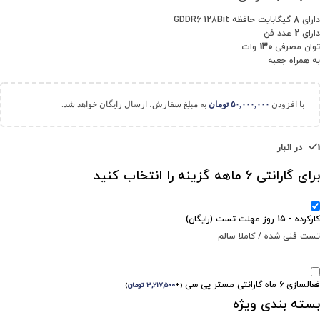
دارای
8
گیگابایت حافظه GDDR6 128Bit
دارای
2
عدد فن
توان مصرفی
130
وات
به همراه جعبه
با افزودن
۵۰,۰۰۰,۰۰۰
تومان
به مبلغ سفارش، ارسال رایگان خواهد شد.
1 در انبار
برای گارانتی 6 ماهه گزینه را انتخاب کنید
کارکرده - 15 روز مهلت تست (رایگان)
تست فنی شده / کاملا سالم
فعالسازی 6 ماه گارانتی مستر پی سی
(
+
۳,۲۱۷,۵۰۰
تومان
)
بسته بندی ویژه