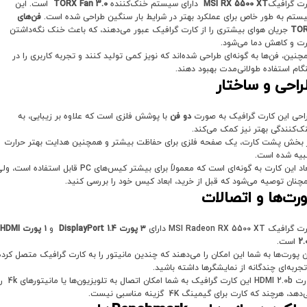
رت گرافیک
MSI RX 5500 XT
دارای سیستم خنک‌کننده
TORX Fan 3.0
است. این
ستم به طور خاص برای عملکرد بهتر در شرایط بار سنگین طراحی شده است.
فن‌های
TO
جریان هوای بیشتری را از کارت گرافیک عبور می‌دهند، که باعث خنک نگه‌داشتن
رت و کاهش دما می‌شود.
چنین، فن‌ها به گونه‌ای طراحی شده‌اند که نویز کمی تولید کنند و تجربه کاربری را در
گام استفاده طولانی‌مدت بهبود دهند.
راحی و ساختار
احی این کارت گرافیک به صورت
دو فن
با پوشش فلزی است که علاوه بر زیبایی، به
ک‌کنندگی بهتر نیز کمک می‌کند.
 بخش پشت کارت، یک صفحه فلزی برای حفاظت بیشتر و همچنین هدایت بهتر حرارت
بیه شده است.
ابعاد این کارت به گونه‌ای است که معمولاً برای بیشتر کیس‌های PC قابل استفاده است،
چنان توصیه می‌شود که قبل از خرید، ابعاد کیس خود را بررسی کنید.
رت‌ها و اتصالات
رافیک MSI Radeon RX 5500 XT دارای
۳
پورت
DisplayPort 1.4
و
۱
پورت
HDMI
2.
است.
ن پورت‌ها به شما این امکان را می‌دهند که چندین مانیتور را به کارت گرافیک متصل کرده
تجربه‌ای چندگانه از نمایشگرها داشته باشید.
پورت HDMI 2.0b این کارت گرافیک به شما امکان اتصال به تلویزیون‌ها یا 
دهد، هرچند که کارت برای گیمینگ 4K گزینه مناسبی نیست.