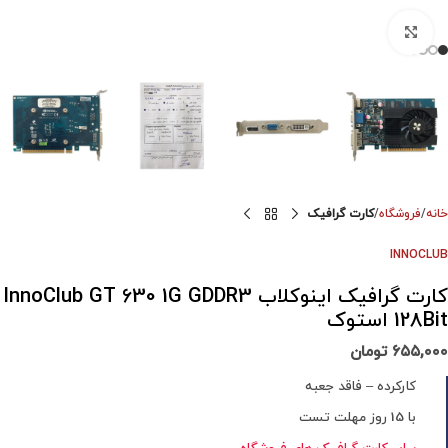
برای بزرگنمایی کلیک کنید
خانه
فروشگاه
کارت گرافیک
INNOCLUB
کارت گرافیک اینوکلاب InnoClub GT 630 1G GDDR3
128Bit استوک
۶۵۵,۰۰۰
تومان
کارکرده – فاقد جعبه
با 15 روز مهلت تست