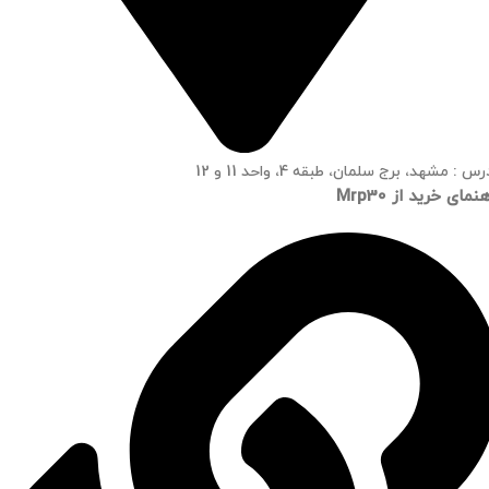
س : مشهد، برج سلمان، طبقه 4، واحد 11 و 12
نمای خرید از Mrp30