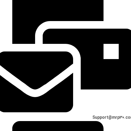
Support@mrp30.c