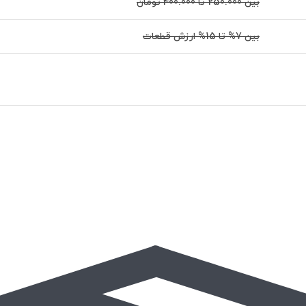
بین 250.000 تا 400.000 تومان
بین 7% تا 15% ارزش قطعات