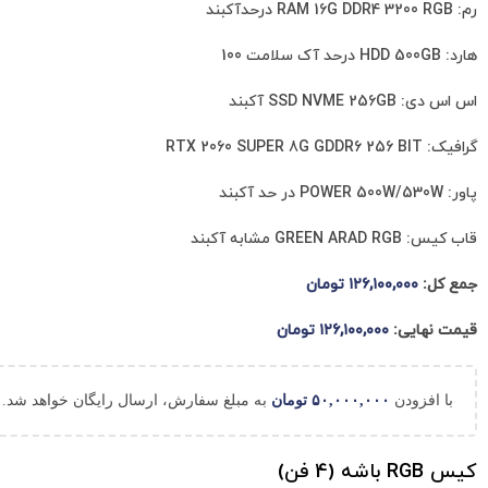
رم: RAM 16G DDR4 3200 RGB درحدآکبند
هارد: HDD 500GB درحد آک سلامت 100
اس اس دی: SSD NVME 256GB آکبند
گرافیک: RTX 2060 SUPER 8G GDDR6 256 BIT
پاور: POWER 500W/530W در حد آکبند
قاب کیس: GREEN ARAD RGB مشابه آکبند
جمع کل:
۱۲۶,۱۰۰,۰۰۰
تومان
قیمت نهایی:
۱۲۶,۱۰۰,۰۰۰
تومان
با افزودن
۵۰,۰۰۰,۰۰۰
تومان
به مبلغ سفارش، ارسال رایگان خواهد شد.
کیس RGB باشه (4 فن)