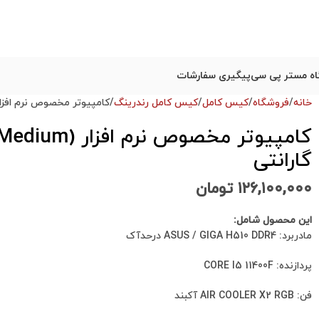
ه مستر پی سی
پیگیری سفارشات
خانه
فروشگاه
کیس کامل
کیس کامل رندرینگ
کامپیوتر مخصوص نرم افزار (Rhinoceros (Medium طراحی 3 بعدی با 6 ماه گ
گارانتی
۱۲۶,۱۰۰,۰۰۰
تومان
این محصول شامل:
مادربرد: ASUS / GIGA H510 DDR4 درحدآک
پردازنده: CORE I5 11400F
فن: AIR COOLER X2 RGB آکبند