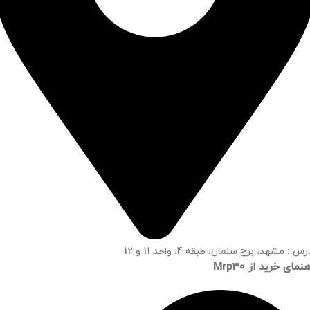
س : مشهد، برج سلمان، طبقه 4، واحد 11 و 12
نمای خرید از Mrp30