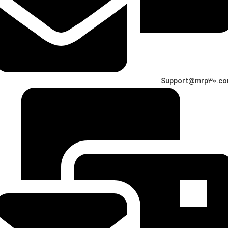
Support@mrp30.c