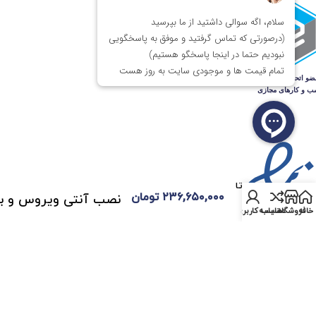
کامپیوتر
گیمینگ و
رندرینگ
NightFire
با 200 تا
۲۳۶,۶۵۰,۰۰۰
تومان
نصب آنتی ویروس و ب
250
خانه
فروشگاه
مقایسه
حساب کاربری من
میلیون
تومان و 6
ماه گارانتی