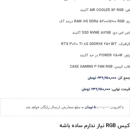
فن: AIR COOLER X4 RGB آکبند
رم: RAM 16G DDR5 5200/5600 RGB درحد آک
اس اس دی: SSD NVME 512GB آکبند
گرافیک: RTX 3070 TI 8G GDDR6X 256 BIT
پاور: POWER 750W در حد آکبند
قاب کیس: CASE GAMING 3-FAN RGB
جمع کل:
۲۳۶,۶۵۰,۰۰۰
تومان
قیمت نهایی:
۲۳۶,۶۵۰,۰۰۰
تومان
با افزودن
۵۰,۰۰۰,۰۰۰
تومان
به مبلغ سفارش، ارسال رایگان خواهد شد.
کیس RGB نیاز ندارم ساده باشه