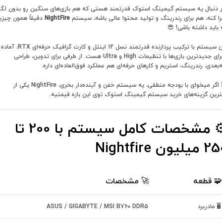
ر دنبال یه سیستم گیمینگ استوک قدرتمند هستی که هم بازی‌های سنگین رو بدون لگ
را کنه، هم برای رندرینگ و تولید محتوا عالی باشه، سیستم
NightFire
دقیقاً همون چیزی
 باید داشته باشی! 😎
این سیستم با ترکیب پردازنده قدرتمند نسل 12 اینتل و کارت گرافیک حرفه‌ای RTX، آماده
اجرای جدیدترین بازی‌ها با تنظیمات High و Ultra هست. از طرفی برای تدوین، طراحی
‌بعدی، رندرینگ، استریم و کارهای حرفه‌ای هم عملکرد فوق‌العاده‌ای داره.
💥 اگر میخوای با بودجه منطقی، یه سیستم خفن و آینده‌دار بخری، NightFire یکی از
ترین گزینه‌های خرید سیستم گیمینگ استوک توی این بازه قیمتیه.
⚙ مشخصات کامل سیستم با 200 تا
یلیون Nightfire
🧩 قطعه
🚀 مشخصات
🖥 مادربرد
ASUS / GIGABYTE / MSI B760 DDR5