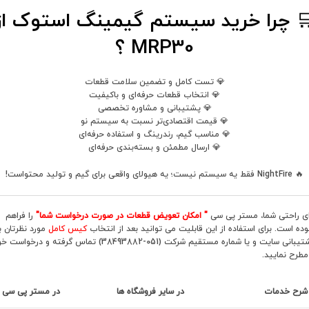
 چرا خرید سیستم گیمینگ استوک از
MRP30 ؟
💎 تست کامل و تضمین سلامت قطعات
💎 انتخاب قطعات حرفه‌ای و باکیفیت
💎 پشتیبانی و مشاوره تخصصی
💎 قیمت اقتصادی‌تر نسبت به سیستم نو
💎 مناسب گیم، رندرینگ و استفاده حرفه‌ای
💎 ارسال مطمئن و بسته‌بندی حرفه‌ای
🔥 NightFire فقط یه سیستم نیست؛ یه هیولای واقعی برای گیم و تولید محتواست!
ای راحتی شما، مستر پی سی
" امکان تعویض قطعات در صورت درخواست شما"
را فراهم
وده است. برای استفاده از این قابلیت می توانید بعد از انتخاب
کیس کامل
مورد نظرتان با
پشتیبانی سایت و یا شماره مستقیم شرکت (051-38493882) تماس گرفته و درخواست
 مطرح نمایید.
شرح خدمات
در سایر فروشگاه ها
در مستر پی سی