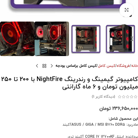
برای بزرگنمایی کلیک کنید
خانه
فروشگاه
کیس کامل
کیس کامل براساس بودجه
کامپیوتر گیمینگ و رندرینگ NightFire با 200 تا 250
میلیون تومان و 6 ماه گارانتی
(دیدگاه کاربر
1
)
۲۳۶,۶۵۰,۰۰۰
تومان
این محصول شامل:
مادربرد: ASUS / GIGA / MSI B760 DDR5آکبند
پردازنده: اینتل CORE I7 12700KF آکبند تری