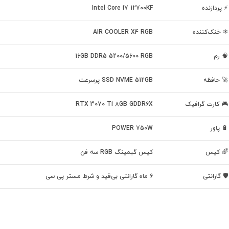
⚡ پردازنده
Intel Core i7 12700KF
❄ خنک‌کننده
AIR COOLER X4 RGB
🧠 رم
16GB DDR5 5200/5600 RGB
🚀 حافظه
SSD NVME 512GB پرسرعت
🎮 کارت گرافیک
RTX 3070 Ti 8GB GDDR6X
🔋 پاور
POWER 750W
🌈 کیس
کیس گیمینگ RGB سه فن
🛡 گارانتی
6 ماه گارانتی بی‌قید و شرط مستر پی سی