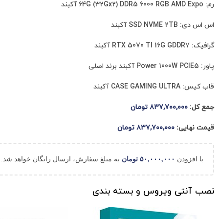
رم: 64G (32Gx2) DDR5 6000 RGB AMD Expo آکبند
اس اس دی: SSD NVME 2TB آکبند
گرافیک: RTX 5070 TI 16G GDDR7 آکبند
پاور: Power 1000W PCIE5 آکبند برند اصلی
قاب کیس: CASE GAMING ULTRA آکبند
جمع کل:
۸۳۷,۷۰۰,۰۰۰
تومان
قیمت نهایی:
۸۳۷,۷۰۰,۰۰۰
تومان
با افزودن
۵۰,۰۰۰,۰۰۰
تومان
به مبلغ سفارش، ارسال رایگان خواهد شد.
نصب آنتی ویروس و بسته بندی