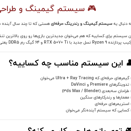
🎮 سیستم گیمینگ و طراحی حرفه‌ای با Ryzen 9 9950X3D | نه
ه دنبال یه
سیستم گیمینگ و رندرینگ حرفه‌ای
هستی که تا چند سال آینده خیا
ن سیستم برای کساییه که هم می‌خوان جدیدترین بازی‌ها رو روی بالاترین تن
نده Ryzen 9 نسل جدید با RTX 5070 Ti و 64 گیگ رم DDR5 یعنی سرعت، قدرت و آینده‌نگری واقعی.
 این سیستم مناسب چه کساییه؟
مرهای حرفه‌ای که Ultra + Ray Tracing می‌خوان
وینگرهای Premiere و DaVinci
احان سه‌بعدی (3ds Max / Blender)
معمارها و رندرکارهای سنگین
استریمرهای حرفه‌ای
کسایی که سیستم آینده‌نگر می‌خوان