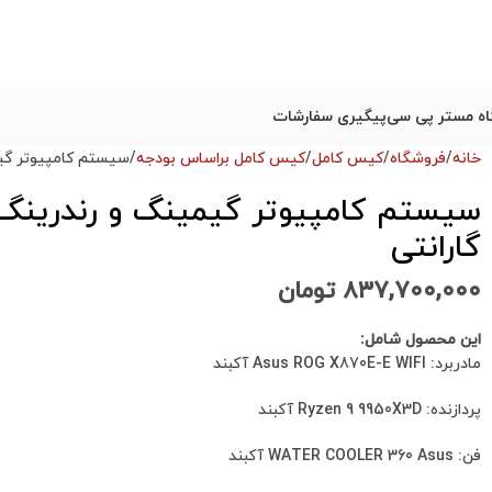
ه مستر پی سی
پیگیری سفارشات
خانه
فروشگاه
کیس کامل
کیس کامل براساس بودجه
سیستم کامپیوتر گیمینگ و رندرین
گارانتی
۸۳۷,۷۰۰,۰۰۰
تومان
این محصول شامل:
مادربرد: Asus ROG X870E-E WIFI آکبند
پردازنده: Ryzen 9 9950X3D آکبند
فن: WATER COOLER 360 Asus آکبند