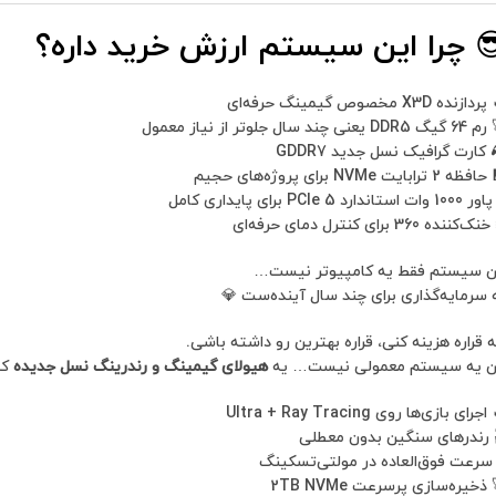
 چرا این سیستم ارزش خرید داره؟
ازنده X3D مخصوص گیمینگ حرفه‌ای
DDR یعنی چند سال جلوتر از نیاز معمول
 کارت گرافیک نسل جدید GDDR7
 2 ترابایت NVMe برای پروژه‌های حجیم
ات استاندارد PCIe 5 برای پایداری کامل
‌کننده 360 برای کنترل دمای حرفه‌ای
ن سیستم فقط یه کامپیوتر نیست…
 سرمایه‌گذاری برای چند سال آینده‌ست 💎
ه قراره هزینه کنی، قراره بهترین رو داشته باشی.
ن یه سیستم معمولی نیست… یه
هیولای گیمینگ و رندرینگ نسل جدیده
که
جرای بازی‌ها روی Ultra + Ray Tracing
 رندرهای سنگین بدون معطلی
سرعت فوق‌العاده در مولتی‌تسکینگ
ذخیره‌سازی پرسرعت 2TB NVMe