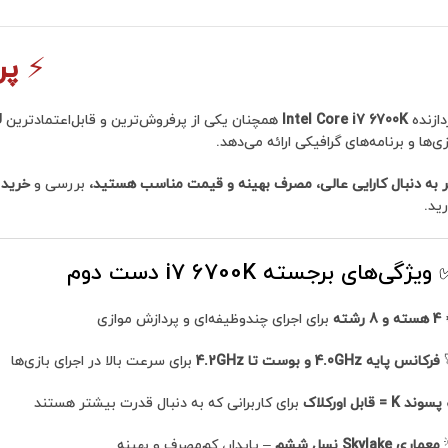
⚡
پردازند
دازنده
Intel Core i7 6700K
زی‌ها و برنامه‌های گرافیکی ارائه می‌دهد.
ر به دنبال کارایی عالی، مصرف بهینه و قیمت مناسب هستید،
بررسی و
خرید پردازنده
رید.
ویژگی‌های برجسته i7 6700K دست دوم
4 هسته و 8 رشته
برای اجرای چندوظیفه‌ای و پردازش موازی
فرکانس پایه 4.0GHz و بوست تا 4.2GHz
برای سرعت بالا در اجرای بازی‌ها
پسوند K = قابل اورکلاک
برای کاربرانی که به دنبال قدرت بیشتر هستند
معماری Skylake نسل ششم
– پایدار، کم‌مصرف و بهینه