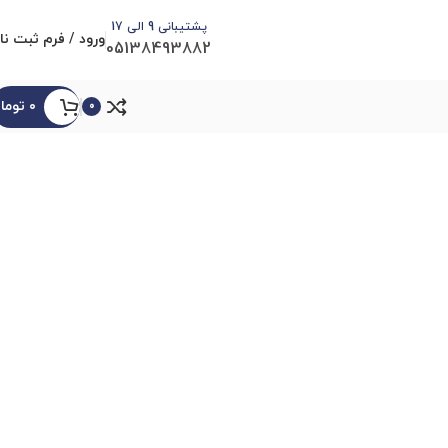
پشتیبانی 9 الی 17
ورود / فرم ثبت نا
05138493882
۰
توما
0