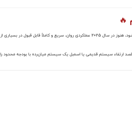
🔥
همچنان یکی از پرفروش‌ترین و قابل‌اعتمادترین CPUهای چند سال اخیر است. با وجود اینکه از نسل ششم اینتل محسوب می‌شود، هنوز در سال 2025 عملکردی روان، سریع و کاملاً قابل قبول در بسیاری از
صد ارتقاء سیستم قدیمی یا اسمبل یک سیستم میان‌رده با بودجه محدود را