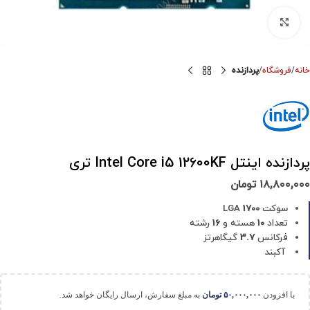
برای بزرگنمایی کلیک کنید
خانه
فروشگاه
پردازنده
پردازنده اینتل Intel Core i5 12600KF تری
۱۸,۸۰۰,۰۰۰
تومان
سوکت LGA
1700
تعداد
10
هسته و
16
رشته
فرکانس
3.7
گیگاهرتز
آکبند
با افزودن
۵۰,۰۰۰,۰۰۰
تومان
به مبلغ سفارش، ارسال رایگان خواهد شد.