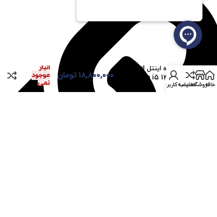
در
انبار
پردازنده اینتل Intel
۱۸,۸۰۰,۰۰۰
تومان
موجود
Core i5 12600KF تری
نمی
خانه
فروشگاه
مقایسه
حساب کاربری من
باشد