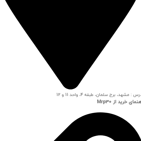
س : مشهد، برج سلمان، طبقه 4، واحد 11 و 12
نمای خرید از Mrp30