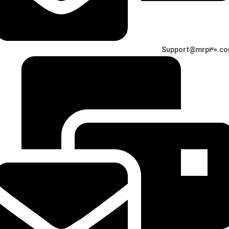
Support@mrp30.c