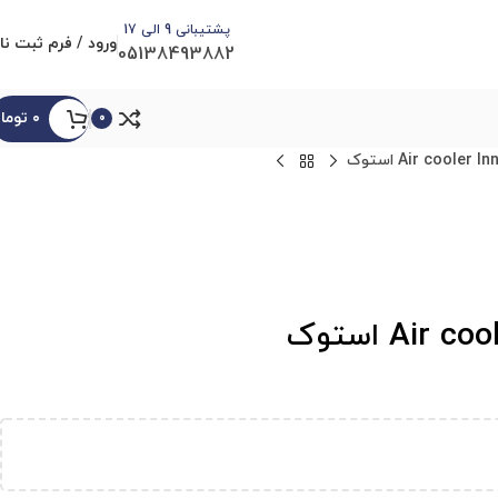
پشتیبانی 9 الی 17
ورود / فرم ثبت نا
05138493882
۰
توما
0