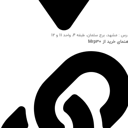
س : مشهد، برج سلمان، طبقه 4، واحد 11 و 12
نمای خرید از Mrp30