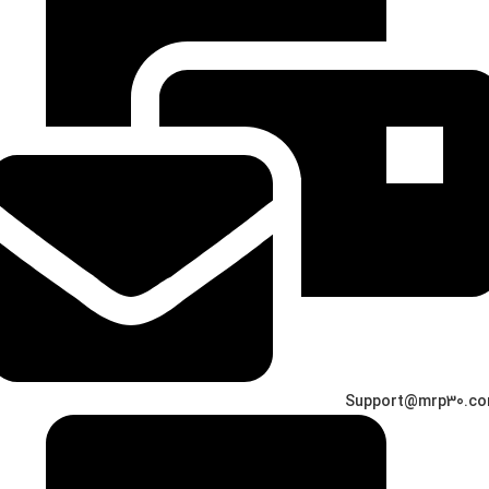
Support@mrp30.c