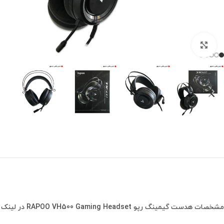
برای بزرگنمایی کلیک کنید
مشخصات هدست گیمینگ رپو RAPOO VH500 Gaming Headset در لینک زیر :