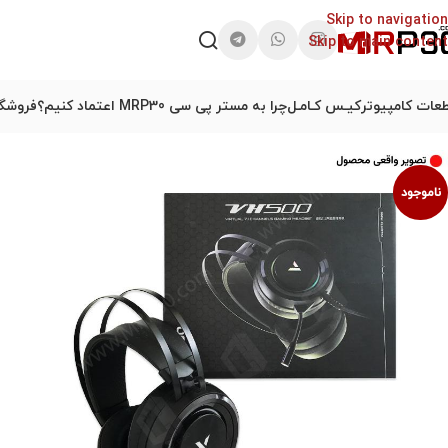
Skip to navigation
Skip to main content
عات کامپیوتر
کیـس کـامـل
چرا به مستر پی سی MRP30 اعتماد کنیم؟
فروشگا
ناموجود