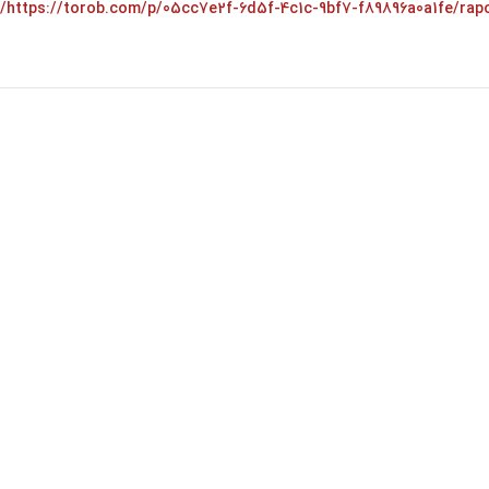
https://torob.com/p/05cc7e2f-6d5f-4c1c-9bf7-f89896a0a1fe/rap