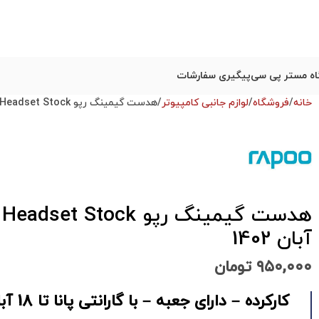
ه مستر پی سی
پیگیری سفارشات
خانه
فروشگاه
لوازم جانبی کامپیوتر
هدست گیمینگ رپو RAPOO VH500 Gaming Headset Stock – گارانتی تا آبان 1402
آبان 1402
۹۵۰,۰۰۰
تومان
کارکرده – دارای جعبه – با گارانتی پانا تا 18 آبان 1402