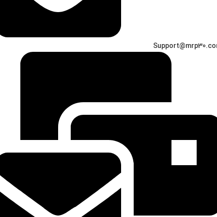
Support@mrp30.c