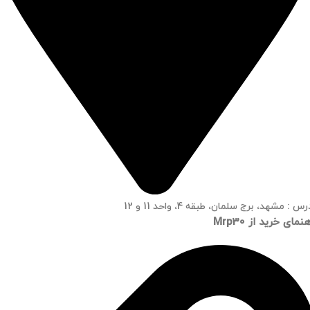
س : مشهد، برج سلمان، طبقه 4، واحد 11 و 12
نمای خرید از Mrp30