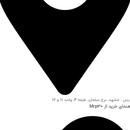
س : مشهد، برج سلمان، طبقه 4، واحد 11 و 12
نمای خرید از Mrp30