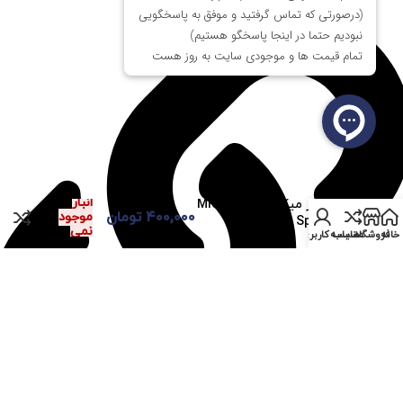
در
انبار
اسپیکر میکرولب Microlab
۴۰۰,۰۰۰
تومان
موجود
P60 Speaker استوک
نمی
خانه
فروشگاه
مقایسه
حساب کاربری من
باشد