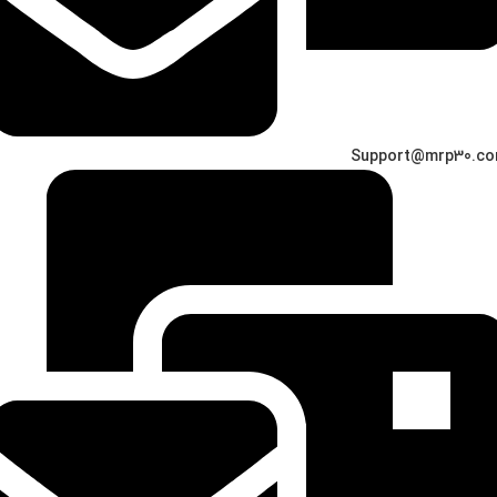
Support@mrp30.c