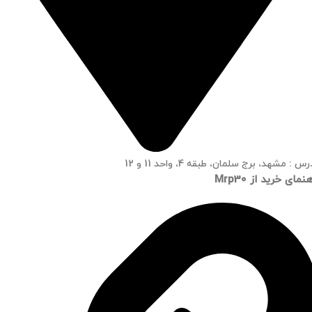
س : مشهد، برج سلمان، طبقه 4، واحد 11 و 12
نمای خرید از Mrp30