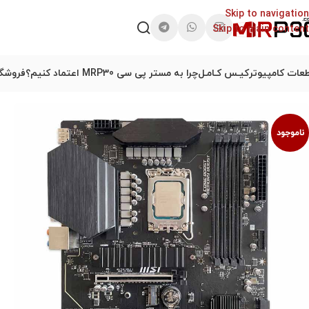
Skip to navigation
Skip to main content
عات کامپیوتر
کیـس کـامـل
چرا به مستر پی سی MRP30 اعتماد کنیم؟
فروشگا
ناموجود