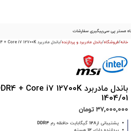
ه مستر پی سی
پیگیری سفارشات
خانه
فروشگاه
باندل مادربرد و پردازنده
باندل مادربرد MSI Z690-P DDR4 + Core i7 12700K استوک گارانتی تا 1404/01
1404/01
۳۷,۰۰۰,۰۰۰
تومان
پشتیبانی از
128
گیگابایت حافظه رم
DDR4
پردازنده دارای
12
هسته