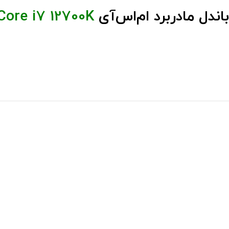
باندل مادربرد ام‌اس‌آی
 Core i7 12700K