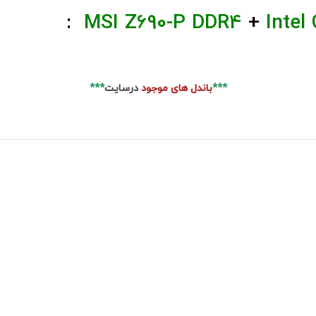
:
MSI Z690-P DDR4
+
Intel
***
باندل های موجود
درسایت
***