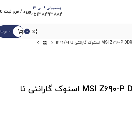
پشتیبانی 9 الی 17
ورود / فرم ثبت نا
05138493882
۰
توما
0
باندل مادربرد MSI Z690-P DDR4 + Core i7 12700K استوک گارانتی تا