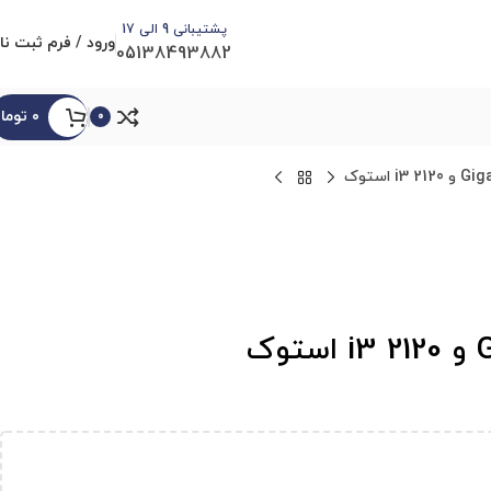
پشتیبانی 9 الی 17
ورود / فرم ثبت نا
05138493882
۰
توما
0