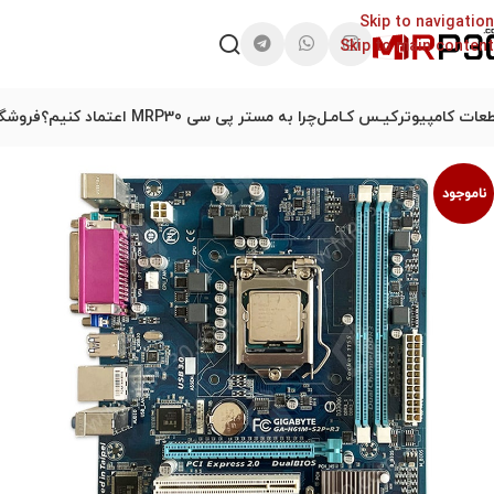
Skip to navigation
Skip to main content
عات کامپیوتر
کیـس کـامـل
چرا به مستر پی سی MRP30 اعتماد کنیم؟
فروشگا
ناموجود