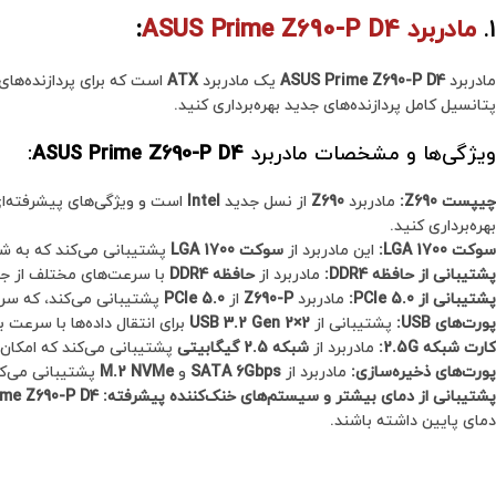
1.
مادربرد ASUS Prime Z690-P D4
:
مادربرد
ASUS Prime Z690-P D4
یک مادربرد
ATX
است که برای پردازنده‌های
پتانسیل کامل پردازنده‌های جدید بهره‌برداری کنید.
ویژگی‌ها و مشخصات مادربرد
ASUS Prime Z690-P D4
:
چیپست Z690:
مادربرد
Z690
از نسل جدید
Intel
است و ویژگی‌های پیشرفته‌ای
بهره‌برداری کنید.
سوکت LGA 1700:
این مادربرد از
سوکت LGA 1700
پشتیبانی می‌کند که به شما
پشتیبانی از حافظه DDR4:
مادربرد از
حافظه DDR4
با سرعت‌های مختلف از ج
پشتیبانی از PCIe 5.0:
مادربرد
Z690-P
از
PCIe 5.0
پشتیبانی می‌کند، که سرع
پورت‌های USB:
پشتیبانی از
USB 3.2 Gen 2×2
برای انتقال داده‌ها با سرعت بالا (تا 20 گیگابیت ب
کارت شبکه 2.5G:
مادربرد از
شبکه 2.5 گیگابیتی
پشتیبانی می‌کند که امکان اس
پورت‌های ذخیره‌سازی:
مادربرد از
SATA 6Gbps
و
M.2 NVMe
پشتیبانی می‌کند
پشتیبانی از دمای بیشتر و سیستم‌های خنک‌کننده پیشرفته:
me Z690-P D4
دمای پایین داشته باشند.