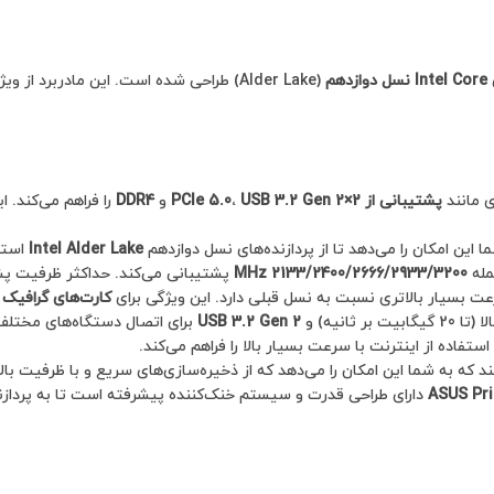
Intel Core نسل دوازدهم
(Alder Lake) طراحی شده است. این مادربرد
 مانند
پشتیبانی از PCIe 5.0
USB 3.2 Gen 2×2
،
و
DDR4
را فراهم می‌کند. ا
 این امکان را می‌دهد تا از پردازنده‌های نسل دوازدهم
Intel Alder Lake
استف
مله
2133/2400/2666/2933/3200 MHz
پشتیبانی می‌کند. حداکثر ظرفیت پ
ت بسیار بالاتری نسبت به نسل قبلی دارد. این ویژگی برای
کارت‌های گرافیک
ن
ر ثانیه) و
USB 3.2 Gen 2
برای اتصال دستگاه‌های مختلف
تفاده از اینترنت با سرعت بسیار بالا را فراهم می‌کند.
 که به شما این امکان را می‌دهد که از ذخیره‌سازی‌های سریع و با ظرفیت بالا
ASUS Pri
دارای طراحی قدرت و سیستم خنک‌کننده پیشرفته است تا به پردازند