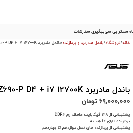
ه مستر پی سی
پیگیری سفارشات
خانه
فروشگاه
باندل مادربرد و پردازنده
باندل مادربرد ASUS Prime Z690-P D4 + i7 12700K استوک در حد نو
باندل مادربرد ASUS Prime Z690-P D4 + i7 12700K استوک در حد نو
۶۹,۰۰۰,۰۰۰
تومان
پشتیبانی از 128 گیگابایت حافظه رم DDR4
پردازنده دارای 12 هسته
پشتیبانی از پردازنده های نسل دوازدهم تا چهاردهم