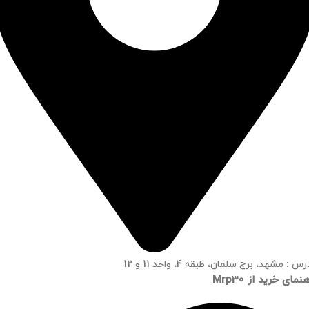
س : مشهد، برج سلمان، طبقه 4، واحد 11 و 12
نمای خرید از Mrp30