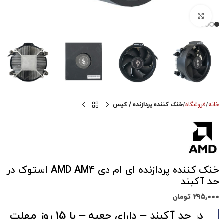
برای بزرگنمایی کلیک کنید
خانه
فروشگاه
خنک کننده پردازنده / کیس
خنک کننده پردازنده ای ام دی AMD AM4 استوک در
حد آکبند
۲۹۵,۰۰۰
تومان
در حد آکبند – دارای جعبه – با 15 روز مهلت