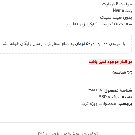
ظرفیت
2 ترابایت
رابط
Nvme
بدون
هیت سینک
سلامت 100 درصد – کارکرد زیر 100 روز
با افزودن
۵۰,۰۰۰,۰۰۰
تومان
به مبلغ سفارش، ارسال رایگان خواهد شد.
در انبار موجود نمی باشد
مقایسه
شناسه محصول:
300098
دسته:
حافظه SSD
برچسب:
محصولات ویژه ترب
توضیحات
مشخصات
نظرات (3)