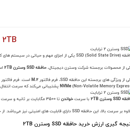
Western Digital Black SN770 NVMe M.2 2TB
SSD (So) یکی از اجزای مهم و حیاتی در سیستم های کامپیوتری مدرن است.
ی از محصولات برجسته شرکت وسترن دیجیتال،
حافظه SSD وسترن 2TB
است.
 از ویژگی های برجسته این حافظه SSD، فرم فاکتور
M.2
است. فرم فاکتور M.2، یک استاندارد جدید در زمینه حافظه های SSD است که به کاربران امکان اتصال سریع و آسان به مادربرد را می‌دهد. همچنین، این حافظه SSD از رابط
Non-Volatile Memory Exp) پشتیبانی می‌کند که سرعت انتقال اطلاعات را به شدت افزایش می‌دهد.
NVMe
 SSD وسترن 2TB
با سرعت
خواندن
تا 3500 مگابایت بر ثانیه و سرعت
بر سرعت بالا، این حافظه SSD دارای قابلیت های امنیتی نیز می‌باشد. از جمله این قابلیت ها می‌توان به
یجه گیری ارزش خرید حافظه SSD وسترن 2TB