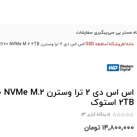
ه مستر پی سی
پیگیری سفارشات
خانه
فروشگاه
حافظه SSD
اس اس دی 2 ترا وسترن Western Digital SSD Black SN770 NVMe M.2 2TB استوک
اس اس دی 2 ترا و
2TB استوک
(دیدگاه کاربر
3
)
۱۴,۸۰۰,۰۰۰
تومان